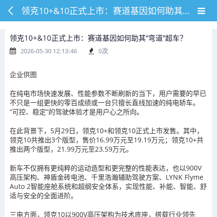
领克10+&10正式上市：赛道基因如何助其“弯道”超车？
领克10+&10正式上市：赛道基因如何助其“弯道”超车？
2026-05-30 12:13:46
0
次
企业供图
在纯电市场快速发展、性能参数不断刷新的当下，用户需要的早已
不只是一组更快的零百成绩或一台只擅长直线加速的纯电轿车。
“可控、稳定”的驾驶体验才是用户心之所向。
在此背景下，5月29日，领克10+和领克10正式上市发售。其中，
领克10共推出3个版型，售价16.99万元至19.19万元；领克10+共
推出两个版型，21.99万元至23.59万元。
新车不仅拥有更纯粹的运动造型和更完整的性能表达，也以900V
高压架构、神盾金砖电池、千里浩瀚辅助驾驶方案、LYNK Flyme
Auto 2智能座舱系统和超纲安全体系，实现性能、补能、智能、舒
适与安全的全面进阶。
三电方面，领克10以900V高压架构为技术底座，搭载行业领先