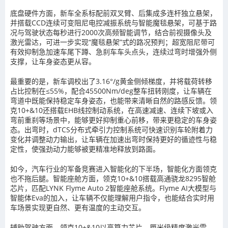
底盘硬件方面，新车全系标配前双叉臂、后集成多连杆独立悬架，
并搭载CCD连续可变阻尼电控减振系统与智能魔毯悬架，可基于路
况与驾驶状态每秒进行2000次高频智能调节，结合前视摄像头及
激光雷达，可进一步实现“魔毯悬架”式的路况预判；超宽阻尼带可
有效抑制急加速车尾下蹲、急刹车车头点头，连续过弯时增强外侧
支撑，让车身姿态更从容。
最重要的是，新车调校出了3.16°/g黄金侧倾梯度，并将载荷转移
占比控制在≤55%，配合45500Nm/deg整车扭转刚度，让车辆在
弯道中既能保持稳定车身姿态，也能带来清晰自然的路感反馈。领
克10+&10还搭载EHB线控制动系统，在高速减速、连续下坡或入
弯前重刹等场景中，能够更好抑制重心前移，带来更稳定的车身姿
态。出弯时，dTCS分布式牵引力控制系统可快速识别车轮附着力
变化并调整动力输出，让车辆在加速出弯时保持更好的循迹性与稳
定性，使强劲动力能够被更精准地释放到路面。
如今，汽车行业的军备竞赛进入智能化的下半场，智能化方面领克
也不拖后腿。智能座舱方面，领克10+&10搭载高通骁龙8295智舱
芯片，匹配LYNK Flyme Auto 2智能座舱系统。Flyme AI大模型与
智能体Eva的加入，让车辆不仅能理解用户指令，也能结合实时用
车场景实现更自然、更有温度的主动交互。
辅助驾驶方面，领克10+&10以高算力芯片、厘米级精度激光雷