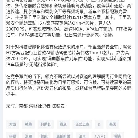
达、多传感器融合感知和全场景辅助驾驶功能，覆盖城市通勤、高
速长途、复杂泊车和智能交互等高频场景。新车全系标配激光雷
达，并提供千里浩瀚安全辅助驾驶H5/H7两套方案。其中，千里浩
瀚安全辅助驾驶H5方案匹配英伟达Orin-Y芯片，算力达
200TOPS，可实现城市NOA、高速NOA、APA泊车辅助、FTP指尖
泊车、RAPA遥控泊车等功能，让日常通行更高效、便捷。
对于对科技智能化体验有极致追求的用户，千里浩瀚安全辅助驾驶
H7方案匹配行业首款AI辅助驾驶芯片英伟达Thor-U芯片，算力高
达700TOPS，可实现“满血版车位到车位”功能，实现从城市道路到
泊车场景的“无缝衔接体验”。
在竞争激烈的当下，领克不断尝试以对赛道的理解脱离行业同质化
的桎梏，将赛道基因转化为日常可感知、可信赖、可持续享受的高
品质出行体验，这份差异化的布局，或将成为品牌破局突围的关键
抓手。
采写：南都·湾财社记者 陈镜安
方面
輔助
何助其
賽道
正式上市
&
基因
搭載
浩瀚
智能
原創新聞
泊車
FLYME
領克