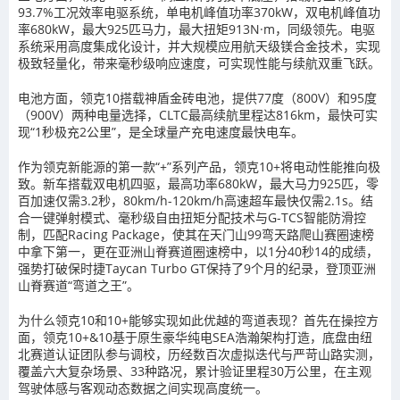
93.7%工况效率电驱系统，单电机峰值功率370kW，双电机峰值功
率680kW，最大925匹马力，最大扭矩913N·m，同级领先。电驱
系统采用高度集成化设计，并大规模应用航天级镁合金技术，实现
极致轻量化，带来毫秒级响应速度，可实现性能与续航双重飞跃。
电池方面，领克10搭载神盾金砖电池，提供77度（800V）和95度
（900V）两种电量选择，CLTC最高续航里程达816km，最快可实
现“1秒极充2公里”，是全球量产充电速度最快电车。
作为领克新能源的第一款“+”系列产品，领克10+将电动性能推向极
致。新车搭载双电机四驱，最高功率680kW，最大马力925匹，零
百加速仅需3.2秒，80km/h-120km/h高速超车最快仅需2.1s。结
合一键弹射模式、毫秒级自由扭矩分配技术与G-TCS智能防滑控
制，匹配Racing Package，使其在天门山99弯天路爬山赛圈速榜
中拿下第一，更在亚洲山脊赛道圈速榜中，以1分40秒14的成绩，
强势打破保时捷Taycan Turbo GT保持了9个月的纪录，登顶亚洲
山脊赛道“弯道之王”。
为什么领克10和10+能够实现如此优越的弯道表现？首先在操控方
面，领克10+&10基于原生豪华纯电SEA浩瀚架构打造，底盘由纽
北赛道认证团队参与调校，历经数百次虚拟迭代与严苛山路实测，
覆盖六大复杂场景、33种路况，累计验证里程30万公里，在主观
驾驶体感与客观动态数据之间实现高度统一。