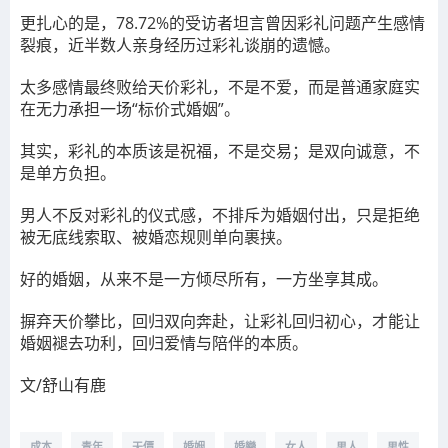
更扎心的是，78.72%的受访者坦言曾因彩礼问题产生感情
裂痕，近半数人亲身经历过彩礼谈崩的遗憾。
太多感情最终败给天价彩礼，不是不爱，而是普通家庭实
在无力承担一场“标价式婚姻”。
其实，彩礼的本质该是祝福，不是交易；是双向诚意，不
是单方负担。
男人不反对彩礼的仪式感，不排斥为婚姻付出，只是拒绝
被无底线索取、被婚恋规则单向裹挟。
好的婚姻，从来不是一方倾尽所有，一方坐享其成。
摒弃天价攀比，回归双向奔赴，让彩礼回归初心，才能让
婚姻褪去功利，回归爱情与陪伴的本质。
文/舒山有鹿
成本
青年
天價
婚姻
婚戀
女人
男人
男性