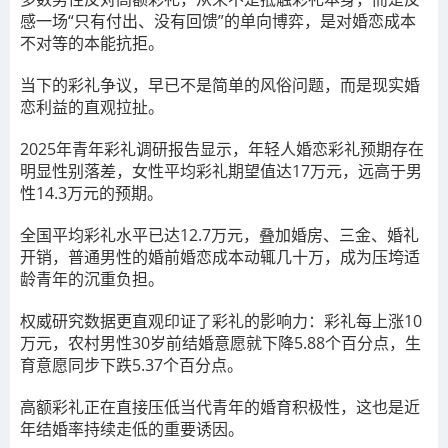
感一场“只有付出、没有回馈”的单向博弈，是对婚恋成本
不对等的本能抗拒。
当下的彩礼争议，早已不是简单的风俗问题，而是现实婚
恋利益的直观拉扯。
2025年青年彩礼调研报告显示，年轻人婚恋彩礼预期存在
明显性别落差，女性平均彩礼期望值达17万元，远高于男
性14.3万元的预期。
全国平均彩礼水平已达12.7万元，叠加婚房、三金、婚礼
开销，普通男性的婚前婚恋成本动辄几十万，成为压垮适
龄青年的沉重负担。
权威研究数据更直观印证了彩礼的影响力：彩礼每上涨10
万元，农村男性30岁前结婚意愿就下降5.88个百分点，生
育意愿同步下跌5.37个百分点。
高额彩礼正在直接压低当代青年的婚育积极性，这也是近
年结婚率持续走低的重要诱因。