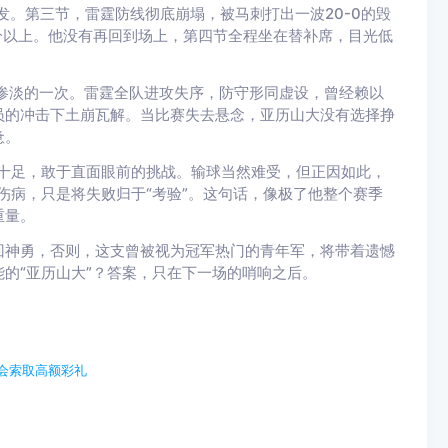
发。第三节，雷霆防线彻底崩塌，被马刺打出一波20-0的毁
分以上。他没有再回到场上，第四节全程坐在替补席，目光低
惨淡的一次。雷霆全队进攻失序，防守形同虚设，曾经赖以
员的冲击下土崩瓦解。当比赛失去悬念，亚历山大没有选择挣
惫。
十足，敢于直面眼前的挑战。输球当然难受，但正因如此，
伤病，只是将失败归于“考验”。这句话，像极了他整个赛季
重量。
回神勇，否则，这支曾被视为冠军热门的青年军，将带着遗憾
的“亚历山大”？答案，只在下一场的哨响之后。
会索取高额彩礼