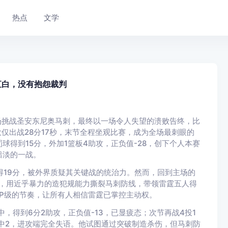
热点
文学
直白，没有抱怨裁判
霆客场挑战圣安东尼奥马刺，最终以一场令人失望的溃败告终，比
山大仅出战28分17秒，末节全程坐观比赛，成为全场最刺眼的
球得到15分，外加1篮板4助攻，正负值-28，创下个人本赛
黯淡的一战。
得19分，被外界质疑其关键战的统治力。然而，回到主场的
6中，用近乎暴力的造犯规能力撕裂马刺防线，带领雷霆五人得
P级的节奏，让所有人相信雷霆已掌控主动权。
，得到6分2助攻，正负值-13，已显疲态；次节再战4投1
仅2中2，进攻端完全失语。他试图通过突破制造杀伤，但马刺防