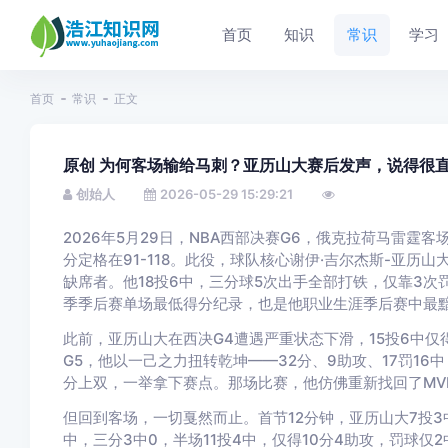
首页
知识
常识
学习
首页
常识
正文
原创 为何客场输给马刺？亚历山大赛后发声，说得很
创始人
2026-05-29 15:29:21
2026年5月29日，NBA西部决赛G6，俄克拉荷马雷
分定格在91-118。此役，球队核心谢伊·吉尔杰斯-亚历
缺席者。他18投6中，三分球5次出手全部打铁，仅靠3次罚
季季后赛单场最低得分纪录，也是他职业生涯季后赛中最
此前，亚历山大在西决G4遭遇严重状态下滑，15投6中仅
G5，他以一己之力扭转乾坤——32分、9助攻、17罚1
分上双，一举拿下赛点。那场比赛，他仿佛重新找回了MV
但回到客场，一切戛然而止。首节12分钟，亚历山大7投3中
中，三分3中0，半场11投4中，仅得10分4助攻，罚球