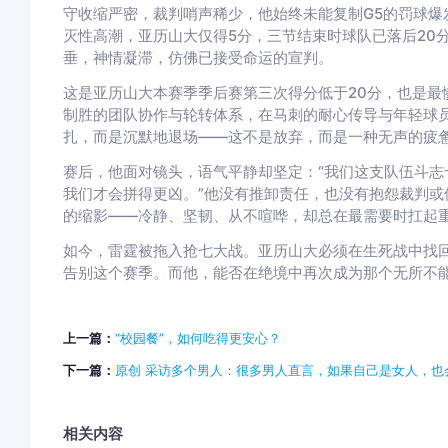
守收缩严密，裁判哨声稀少，他始终未能复制G5的罚球爆
灭性高潮，亚历山大仅得5分，三节结束时球队已落后20
垂，神情凝滞，仿佛已接受命运的宣判。
这是亚历山大本赛季季后赛第三次得分低于20分，也是最
制胜的团队协作与轮转体系，在马刺的耐心传导与年轻球
扎，而是沉默地退场——这不是放弃，而是一种无声的疲
赛后，他面对镜头，语气平静却坚定：“我们这支队伍斗志
我们才会拼得更凶。”他没有推卸责任，也没有抱怨裁判或
的缩影——冷静、坚韧、从不喧哗，却总在最需要时扛起
如今，雷霆被拖入抢七大战。亚历山大必须在生死战中找
告别这个赛季。而他，能否在绝境中再次成为那个无所不能
上一篇：
“校园餐”，如何吃得更安心？
下一篇：
原创 采访多个男人：很多男人直言，如果自己是女人，也
相关内容