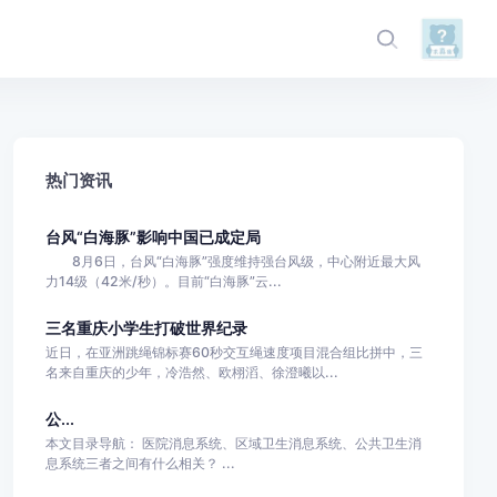
热门资讯
台风“白海豚”影响中国已成定局
8月6日，台风“白海豚”强度维持强台风级，中心附近最大风
力14级（42米/秒）。目前“白海豚”云...
三名重庆小学生打破世界纪录
近日，在亚洲跳绳锦标赛60秒交互绳速度项目混合组比拼中，三
名来自重庆的少年，冷浩然、欧栩滔、徐澄曦以...
公...
本文目录导航： 医院消息系统、区域卫生消息系统、公共卫生消
息系统三者之间有什么相关？ ...