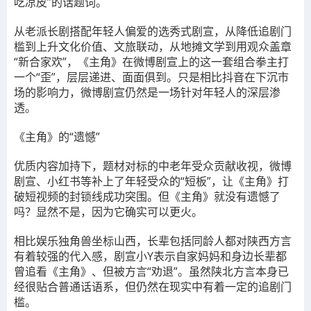
吃凉皮”的话题词。
从老派长剧搭配年轻人偏爱的选秀式剧宣，从降低追剧门
槛到上升文化价值、文旅联动，从地摊文学到用观众盖章
“新合家欢”，《主角》在微博剧宣上的这一套组合拳主打
一个“歪”，层层递进、面面俱到
。只是相比抖音在下沉市
场的影响力，微博剧宣仍然是一场针对年轻人的深层渗
透。
《主角》的“遗憾”
优质内容加持下，题材对标的中老年受众贡献收视，微博
剧宣、小红书等补上了年轻受众的“短板”，让《主角》打
破短视频的封锁线成功突围。但《主角》就没有遗憾了
吗？显然不是，因为它确实可以更火。
相比娱乐独角兽坐标山西，长辈包括同龄人都对陕西方言
有着较强的代入感，剧宣小Y表示自家妈妈和身边长辈都
曾追看《主角》、但被方言“劝退”。虽然陕北方言本身已
经很贴合普通话语系，但仍然在现实中有着一定的追剧门
槛。