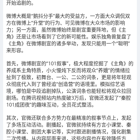
开始追剧的。
微博大概是“鹅抖分手”最大的受益方，一方面大众调侃双
方在微博上“升堂”的行为、可见微博在大众市场的影响
力；另一方面，虽然微博始终是剧宣重要阵地，但《主
角》还是让市场看到了它的新可能性。娱乐独角兽复盘了
《主角》在微博剧宣的诸多举动，发现只能用一个“聪明”
来形容。
首先，微博剧宣的“101叙事”，极大程度挖掘了《主角》的
养成系主角特质
，小火慢炖下反而将观众“养娥”的情绪拉
扯到了极致，初舞台、一公、二公的词条，更是将年轻观
众彻底代入到了曾经追“创造营”的语境里。模拟综艺语
境，哪怕是中段追剧掉队，公演词条也能轻松将观众拉回
剧场。在腾讯视频站内热度破3万后，官微还发起了“秦腔
101成团夜”的趣味互动，全员花式整活。
其次，官微还联合多方势力在最精准的叙事节点上，发起
了多场互动活动。
剧播起，官微就持续有方言小课堂、秦
腔小课堂、剧团大事记等，实时跟进剧播情况，强化剧集
二次传播。从内容层面来讲，这些内容也在有效降低方