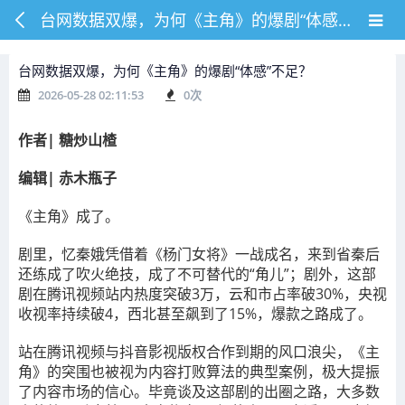
台网数据双爆，为何《主角》的爆剧“体感”不足？
台网数据双爆，为何《主角》的爆剧“体感”不足？
2026-05-28 02:11:53
0
次
作者| 糖炒山楂
编辑| 赤木瓶子
《主角》成了。
剧里，忆秦娥凭借着《杨门女将》一战成名，来到省秦后
还练成了吹火绝技，成了不可替代的“角儿”；剧外，这部
剧在腾讯视频站内热度突破3万，云和市占率破30%，央视
收视率持续破4，西北甚至飙到了15%，爆款之路成了。
站在腾讯视频与抖音影视版权合作到期的风口浪尖，《主
角》的突围也被视为内容打败算法的典型案例，极大提振
了内容市场的信心。毕竟谈及这部剧的出圈之路，大多数