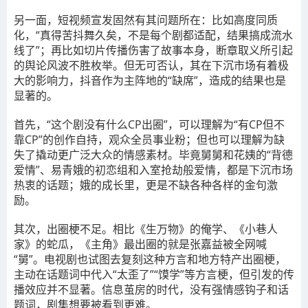
另一面，短视频宣发固然有其问题所在：比如高度同质
化，“真得苦抖舞久矣，不是每个剧都适配，结果搞成流水
线了”；再比如切片传播伤害了故事本身，断章取义所引起
的舆论风波不胜枚举。但无可否认，其在下沉市场有着极
大的影响力，抖音作为主阵地的“缺席”，造成的结果也是
显著的。
首先，“这个剧没有什么CP出圈”
，可以理解为“有CP但不
靠CP”的创作自持，观众全员事业粉；但也可以理解为缺
失了撬动更广泛大众的情感素材。毕竟舅舅和花姨的“背德
爱情”、易青娥的初恋组和入室抢劫般爱情，都是下沉市场
热衷的话题；娥的成长里，更是不缺各种各样的金句激
励。
其次，出圈梗不足。
相比《生万物》的俺学、《小巷人
家》的蛇瓜，《主角》最出圈的就是张嘉益被全网喊
“舅”。电视剧也试图去复刻这种方言和地方特产出圈梗，
主动在话题词中代入“太歪了”“馍学”等方言梗，但引发的传
播效应并不显著。信息茧房的时代，没有强情感钩子和话
题词，剧集想要被看到更难。