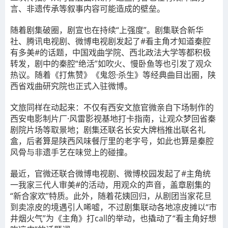
言、非遗传承等叙事内容可能造成的壁垒。
随着剧集破圈，剧宣也在持续“上强度”。
剧集联合新华
社、腾讯电视剧、微博电视剧发起了#看主角才知道秦腔
有多美#的话题，中国戏曲学院、西北政法大学等都积极
转发，剧中的秦腔“绝活”如吹火、慢卧鱼等也引发了观众
热议。随着《打焦赞》《鬼怨·杀生》等经典曲目出圈，陕
西省戏曲研究院也正式入驻微博。
文旅同样在动起来：
不仅有西安文旅官微亲自下场制作的
西安电影制片厂·风雷影视基地打卡指南，让观众梦回省秦
剧院片场等取景地；剧集还联名长安大牌档推出联名礼
盒，后者算是陕西风味餐厅里的老字号，如此也算是秦腔
风骨与非遗手艺在味觉上的碰撞。
最近，官微还联合微博电视剧、微博校园发起了#主角统
一我家三代人审美#的活动，
用观众的声音，盖章剧集的
“新合家欢”特质。
此外，随着花姨回归，从剧团当家花旦
到卖凉皮的境遇引人唏嘘，不过剧集联动各地凉皮摊以“市
井烟火气”为《主角》打call的举动，也撬动了“看主角好想