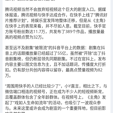
腾讯视频当然不会放弃短视频这个巨大的剧宣入口。据媒
体报道，腾讯视频与快手达成合作，在快手上线了“腾讯好
片推荐计划”，将娱乐宣发阵地整体迁移，但是从《主角》
在快手上的表现来看，并不尽如人意。截至目前，快手官
方账号粉丝数达11.7万，共发布了389个作品，播放量最
高的视频点赞为32万。
甚至远不及剧集“被限流”的抖音平台上的数据：
剧集在抖
音上的话题播放量已经超过了55亿，虽然被“开除”出了抖
音剧集榜，但仍断层领先同期剧集。不过在官抖上，发布
内容主要以图文信息为主，且不加话题词，传播度大打折
扣。仍有部分共创内容得以留存，最高点赞量视频为82
万。
“周围用快手的人已经比较少了”，小Y直言，相比之下，
与
微信端口相连的视频号，正在成为不少人的短视频新宠，
且覆盖群体包含了全年龄群体。
在视频号上，《主角》发
起了“戏如人生命如流年”的活动，也吸引了一波观众参
与。未来这里或许会成为剧宣的一个重要阵地，但目前影