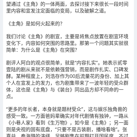
望通过《主角》的一体两面，去探讨接下来很长一段时间
里内容和宣发注定面临的变局，以及破解之道。
《主角》是如何火起来的？
我们讨论《主角》的剧宣，主要是将焦点放置在剧宣环境
变化下，内容如何突围的思路里。那第一个问题其实就很
简单：为什么是《主角》在突围？
剧评人阿白的观点很简单，就是
“内容扎实”
。她表示贰零
壹陆的剧从来就不是依赖强营销，而是剧作扎实、口碑发
酵。某种程度上，刘浩存作为00后流量花的身份、加上其
个人在宣发上的发力，也为剧集带来了一波年轻的受众群
体，这也是《主角》与《装台》同出品方却不同命的一
点。
“更多的年长者，本身就是题材受众”
，这与娱乐独角兽的
感受一致。一方面爸妈辈确实对年代剧情有独钟，一路从
《小巷人家》看到《生万物》，如今是《主角》；另一面
则是央视的固有底盘，“只要不是古装剧，播啥看啥”。张
嘉益、秦海璐的演绎，足够剧集在前期打开国民度，不过