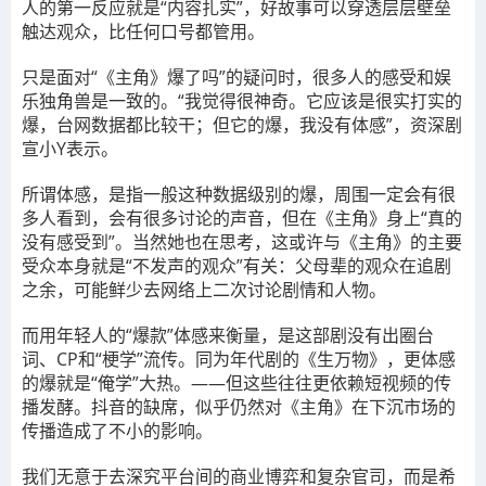
人的第一反应就是“内容扎实”，好故事可以穿透层层壁垒
触达观众，比任何口号都管用。
只是面对“《主角》爆了吗”的疑问时，很多人的感受和娱
乐独角兽是一致的。
“我觉得很神奇。它应该是很实打实的
爆，台网数据都比较干；但它的爆，我没有体感”
，资深剧
宣小Y表示。
所谓体感，是指一般这种数据级别的爆，周围一定会有很
多人看到，会有很多讨论的声音，但在《主角》身上“真的
没有感受到”。当然她也在思考，这或许与《主角》的主要
受众本身就是“不发声的观众”有关：父母辈的观众在追剧
之余，可能鲜少去网络上二次讨论剧情和人物。
而用年轻人的
“爆款”体感来衡量，是这部剧没有出圈台
词、CP和“梗学”流传。
同为年代剧的《生万物》，更体感
的爆就是“俺学”大热。——但
这些往往更依赖短视频的传
播发酵。
抖音的缺席，似乎仍然对《主角》在下沉市场的
传播造成了不小的影响。
我们无意于去深究平台间的商业博弈和复杂官司，而是希