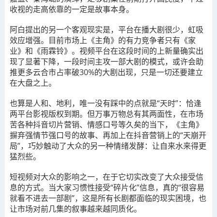
收视的走高依靠的一定是故事本身。
阿白提出的另一个客观现实是，
平台在播大剧很少，虹吸
效应增强。
目前市场上《主角》的有力竞争者只有《家
业》和《雨霖铃》。视频平台在这段时间的上新量确实出
现了显著下降，一段时间主攻一部大剧的模式，或许会助
推更多云合市占率破30%的大剧出现，只是一切还要建立
在大盘之上。
也算是人和、地利，唯一没有踩中的点就是“天时”：恰逢
两平台影视版权到期。但万事万物总有其两面性，在市场
苦各种抖音切片营销、情感口号等久矣的当下，
《主角》
摒弃强情节强口号的故事、再加上在抖音营销上的“天崩开
局”，巧妙触动了大众的另一种情绪发酵：让自来水来得更
猛烈些。
短视频对大众的影响之一，在于它切实改变了大众接受信
息的方式。
当大家习惯性接受“碎片化”信息，真的“很容易
就看不进去一部剧”，这是所有长剧都面临的现实困境
，也
让市场对前几集的叙事越来越同质化。