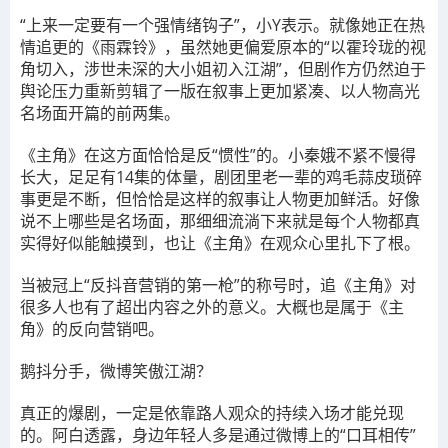
“上来一定要有一个强情绪钩子”
，小Y表示。就像她正在热
情追更的《雨霖铃》，虽然她更偏爱原本的“以霍玲珑的视
角切入，涉世未深的大小姐初入江湖”，但剧作方仍然迫于
舆论压力重新剪辑了一版在叙事上更加紧凑、以人物高光
名场面开篇的前两集。
《主角》在这方面恰恰是反“惯性”的。
小秦娥不紧不慢得
长大，足足有14集的体量，剧团里老一辈的鸡毛蒜皮琐碎
事更是不断，但恰恰是这样的叙事让人物更加鲜活。好像
说不上哪些是名场面，那细细流淌下来就是每个人物都真
实得好似能触摸到，也让《主角》在观众心里扎下了根。
当被冠上“反抖音营销的第一枪”的称号时，追《主角》对
很多人也有了超出内容之外的意义。大概也是属于《主
角》的反向营销吧。
鹅抖分手，微博笑傲江湖？
真正的爆剧，一定是依靠路人观众的持续入场才能兑现
的。阿白透露，身边年轻人多是通过微博上的“口耳相传”