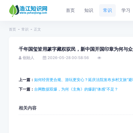
首页
知识
常识
学习
首页
常识
正文
千年国玺皆用篆字藏权驭民，新中国开国印章为何与众
创始人
2026-05-28 00:58:56
上一篇：
如何经营更合规、游玩更安心？延庆法院发布乡村文旅“避
下一篇：
台网数据双爆，为何《主角》的爆剧“体感”不足？
相关内容