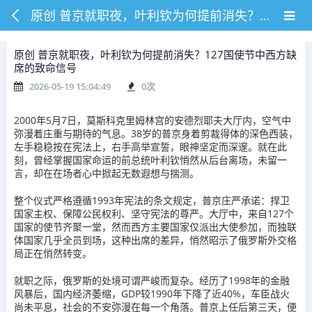
原创 普京就职夜，叶利钦为何提前消失？127国使节中西方缺席的致命信号
原创 普京就职夜，叶利钦为何提前消失？127国使节中西方缺
席的致命信号
2026-05-19 15:04:49
0
次
2000年5月7日，莫斯科克里姆林宫的安德烈耶夫大厅内，空气中
弥漫着庄重与期待的气息。38岁的普京身着剪裁得体的深色西装，
左手稳稳按在宪法上，右手高举宣誓，眼神坚定而深邃。就在此
刻，曾经掌握国家命运的前总统叶利钦悄然从后台离场，未留一
言，却在在场者心中掀起无数遐想与揣测。
整个仪式严格遵循1993年宪法的条文规定，普京庄严承诺：捍卫
国家主权、保障公民权利、坚守宪法的尊严。大厅中，来自127个
国家的使节齐聚一堂，然而西方主要国家仅派出大使参加，而独联
体国家几乎全员到场，这种出席的差异，悄然昭示了俄罗斯外交格
局正在悄然转变。
就职之际，俄罗斯的处境可谓严峻而复杂。经历了1998年的金融
风暴后，国内经济萎缩，GDP较1990年下降了近40%，车臣战火
尚未平息，社会的不安弥漫在每一个角落。普京上任后第三天，便