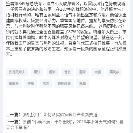
签署第849号总统令，设立七大联邦管区，以雷厉风行之势展现新
一任领导者的决心和效率。在287字的就职演说中，他铿锵宣告：
指引我行动的，唯有国家利益，语气中透出坚定和冷峻。他强调重
建国家权威、恢复经济活力、重塑国际地位，握紧的拳头仿佛在昭
示，与叶利钦时代截然不同的强硬风格已然来临。 这场历时97分
钟的就职典礼通过全国直播覆盖了87%的家庭。特维尔大街上，市
民们挥舞着国旗，眼中闪烁着对稳定与希望的渴望。就在这一刻，
伴随着庄严的誓言与热烈的注视，普京时代正式拉开帷幕，也从根
本上重塑了俄罗斯的政治生态，预示着一段新的国家征程正悄然展
开。
安德烈耶夫
憲法
經濟
普京
國家
大廳
葉利欽
俄羅斯
使節
西方
觀點評論
就職
上一篇：
脑机接口：如何从实验室奔赴产业新赛道
下一篇：
原创 “小满不满，干断田坎”，2026年小满天气如何？夏
天会干旱吗？