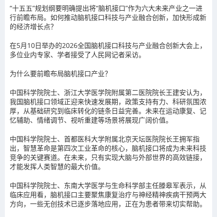
“十五五”规划纲要明确提出将“脑机接口”作为六大未来产业之一进
行前瞻布局。如何推动脑机接口科技与产业融合创新，加快形成新
的经济增长点？
在5月10日举办的2026全国脑机接口科技与产业融合创新大会上，
多位业内专家、学者接受了人民网记者采访。
为什么要前瞻布局脑机接口产业？
中国科学院院士、浙江大学医学院附属第二医院院长王建安认为，
我国脑机接口领域正迎来快速发展期，政策支持有力、科研氛围浓
厚，从基础研究到临床转化的链条日益完善。未来在运动康复、记
忆辅助、情绪调节、视听重建等场景将展现广阔价值。
中国科学院院士、首都医科大学附属北京天坛医院院长王拥军指
出，智慧革命是第四次工业革命的核心，脑机接口将成为未来科技
竞争的关键赛道。在未来，只有实现大脑与外部世界的高效链接，
才能发挥人类智慧的最大价值。
中国科学院院士、东南大学医学与生命科学部主任滕皋军表示，从
临床应用看，脑机接口主要聚焦康复治疗与神经精神疾病干预两大
方向，一些无创技术已逐步落地应用，正在为患者带来切实帮助。