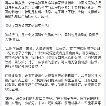
清华大学教授、临港实验室首席科学家洪波指出，中国发展脑机接
口具有三大优势：长期的科学与工程的积累；丰富的临床资源；中
国的制造业，特别是材料、信息、电子等上下游供应链，支撑着未
来脑机接口产品的研发、应用。
脑机接口将如何走进现实生活？
脑机接口，是一个充满科幻气质的产业，同时也是典型的“投资于
人”的事业。
“从医学角度上来说，大量的患者可以获益。”南京鼓楼医院党委副
书记张冰举了个例子：“比如说昏迷或者是重度痴呆，目前可能没
有特别好的办法，我们可以用脑机接口技术给他促醒，给他轻度的
改善一些认知；对于一些很轻的患者，可以用无创脑机接口技术，
进行早期的预防和调控。”
在洪波看来，未来可能每个人都有自己的脑机接口。从目前的技术
和产品形态上看，无创脑机接口距离我们的生活更近。现在已经可
以看到，佩戴灵巧手假肢弹琴、通过脑电来改善睡眠、治疗癫痫等
现实应用。
“未来，消费级的脑机接口会更多。”在王拥军看来，医疗只是脑机
接口应用的一小部分。未来，观影娱乐、家用机器人、智能家居等