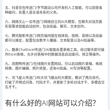
五、抖音豆包传送门/字节跳动公司开发的人工智能，可以回答各
种疑问，处置人造言语关系的义务。
六、网络文心一言传送门/网络创立的AI大模型，在聊天对话页面
形容需求就能启动创作，包含绘画、聊天、文本创作。
七、腾讯智影传送门/网页端间接在线体验，视频、音频以及绘画
都可以搞定，配置包含数字人播报、文本配音以及AI绘画等。
八、酷表ChatExcel传送门/AI智能处置表格工具，经过聊天即可操
作Excel表格，允许对表格中的数据消息启动查问、修正等操作。
九、改图鸭传送门/在线图片处置网站，可以启动图片紧缩、格局
转换、图片编辑、照片修复，还有AI绘画、AI写诗等配置。
十、讯飞星火传送门/科大讯飞推出的大模型，教训了两次迭代，
打破了开明式问答、代码才干，并更新了多轮对话才干、多模态交
互才干。
有什么好的AI网站可以介绍？