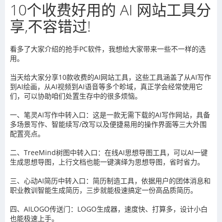
10个收费好用的 AI 网站工具分
享,不容错过!
看多了大家介绍的抢手PC软件，我想给大家带来一些不一样的选
用。
当天给大家分享10款收费的AI网站工具，这些工具涵盖了从AI写作
到AI绘画，从AI视频到AI语音等多个畛域，真正学会经常使用它
们，可以协助咱们处置生存中的很多烦恼。
一、笔灵AI写作中转入口：这是一款无需下载的AI写作网站，具备
多场景写作、智能续写/改写以及便捷易用的操作界面等三大外围
配置亮点。
二、TreeMind树图中转入口：在线AI思想导图工具，可以AI一键
生成思想导图，上行文档也能一键演绎为思想导图，省时省力。
三、心动AI简历中转入口：简历制造工具，依据用户的团体消息和
职业教训智能生成简历，三步就能极速搞定一份高品质简历。
四、AILOGO传送门：LOGO生成器，速度快、打算多，设计小白
也能极速上手。