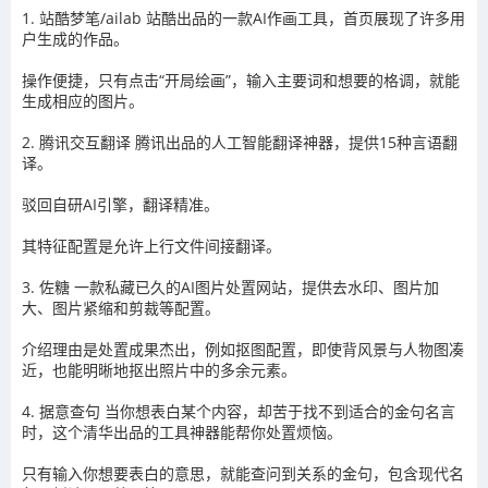
1. 站酷梦笔/ailab 站酷出品的一款AI作画工具，首页展现了许多用
户生成的作品。
操作便捷，只有点击“开局绘画”，输入主要词和想要的格调，就能
生成相应的图片。
2. 腾讯交互翻译 腾讯出品的人工智能翻译神器，提供15种言语翻
译。
驳回自研AI引擎，翻译精准。
其特征配置是允许上行文件间接翻译。
3. 佐糖 一款私藏已久的AI图片处置网站，提供去水印、图片加
大、图片紧缩和剪裁等配置。
介绍理由是处置成果杰出，例如抠图配置，即使背风景与人物图凑
近，也能明晰地抠出照片中的多余元素。
4. 据意查句 当你想表白某个内容，却苦于找不到适合的金句名言
时，这个清华出品的工具神器能帮你处置烦恼。
只有输入你想要表白的意思，就能查问到关系的金句，包含现代名