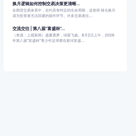
换月逻辑如何控制交易决策更清晰...
在期货交易体系中，合约具有特定的生命周期，这使得 移仓换月
成为投资者无法回避的操作环节。许多交易者往...
交流交往 | 第八届“富盛杯”...
（来源：上观新闻）盛夏逐梦，绿茵飞扬。8月2日上午，2026
年第八届“富盛杯”青少年足球赛在新河富盛...