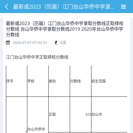
最新或2023（历届）江门台山华侨中学录取分数线正取择校分数线 台山华侨中学录取分数线2019 2020年台山华侨中学分数线
最新或2023（历届）江门台山华侨中学录取分数线正取择校
分数线 台山华侨中学录取分数线2019 2020年台山华侨中学
分数线
2026-07-07 07:42:51
0
次
江门台山华侨中学正取择校分数线
序号
学校
类别
分数线
招生范围
正取
633
台山市
台山华侨中
7