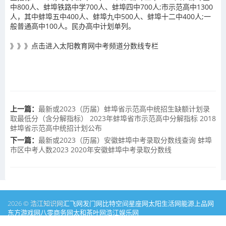
中800人、蚌埠铁路中学700人、蚌埠四中700人;市示范高中1300
人，其中蚌埠五中400人、蚌埠九中500人、蚌埠十二中400人;一
般普通高中100人。民办高中计划单列。
》》》点击进入太阳教育网中考频道分数线专栏
上一篇：
最新或2023（历届）蚌埠省示范高中统招生缺额计划录
取最低分（含分解指标） 2023年蚌埠省市示范高中分解指标 2018
蚌埠省示范高中统招计划公布
下一篇：
最新或2023（历届）安徽蚌埠中考录取分数线查询 蚌埠
市区中考人数2023 2020年安徽蚌埠中考录取分数线
2026 © 浩江知识网
汇飞网
发门网
比特空间
星座网
太阳生活网
能源
上品网
东方游戏网
八零商务网
太和茶叶网
浩江娱乐网