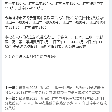
埠一中136人、蚌埠二中204人、蚌埠三中136人、蚌埠铁路中学
119人、蚌埠四中119人。
今年蚌埠市区省示范高中录取第三批次择校生最低控制分数线为:
蚌埠一中585分，蚌埠二中639.5分，蚌埠三中565分，蚌埠铁路中
学551.5分，蚌埠四中510分。
本批次录取的考生请携带准考证、分数条、户口本，三张一寸彩
照、高一第一学期费用于7月11日下午15：00—7月12日上午11：
30到被录取学校报到。逾期不报到者，视为自动放弃。
》》点击进入太阳教育网中考频道
上一篇：
最新或2023（历届）蚌埠一中统招生缺额计划录取最低
分公布 2019蚌埠一中录取分数线 蚌埠一中高考录取名单2020
下一篇：
最新或2023（历届）蚌埠中考第三批次择校生最低控制
分数线公布 2020蚌埠中考最低分数线是多少 2023年蚌埠中考各校
分数线