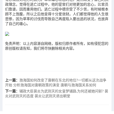
政理念，觉得在逃亡过程中，他的宦官们对他更加的忠心，比官员
们靠谱，因而重用他们。逃亡过程中德宗受了不少苦，有时候根本
顾不上饱腹，所以之后他变得十分爱敛财。人们都觉得他的人生很
悲惨，因为草率的讨伐而导致自己再度陷入要出逃的状况，也放弃
了自己的雄心。
免责声明：以上内容源自网络，版权归原作者所有，如有侵犯您的
原创版权请告知，我们将尽快删除相关内容。
上一篇：
渤海国如何改变了唐朝在东北的地位?一切都从这次战争
开始 分析渤海国对唐朝政策的演变 唐朝与渤海国关系如何
下一篇：
辅政大臣裴炎为武则天的女皇梦铺路,为何还被她问斩? 裴
炎对武则天的态度 裴炎让武则天退出朝堂