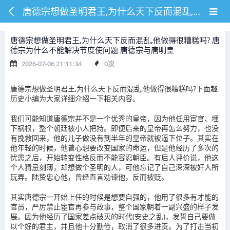
唐德宗想做圣明君王,为什么天下反而混乱,他做得很糟糕吗? 唐德宗为什么不能解决节度使问题 唐德宗与唐明皇
唐德宗想做圣明君王,为什么天下反而混乱,他做得很糟糕吗? 唐
德宗为什么不能解决节度使问题 唐德宗与唐明皇
2026-07-06 21:11:34
0
次
唐德宗想做圣明君王,为什么天下反而混乱,他做得很糟糕吗?下面趣
历史小编为大家详细介绍一下相关内容。
我们可能知道唐德宗并不是一个优秀的皇帝，因为他任用宦官、埋
下祸根，整个朝廷被小人把持。即便后来的皇帝再怎么努力，也没
有挽救回来，他的儿子做没有到半年的皇帝就被逼下位子。其实在
他年轻的时候，他曾心想要改变国家的命运，但是他经历了多次的
忧患之后，开始转变性格反而不能容忍朝臣。有后人评价说，他这
个人猜忌刻薄，却想做个圣明的人，可他忘记了自己深深被奸人所
玩弄。陆贽忠心他，曾经直言劝谏他，反而被贬。
其实唐德宗一开始上任的时候是想要自强的，他用了很多有才能的
官员，严厉禁止宦官再参与政事，整个国家朝着一副兴盛的样子发
展。因为他经历了国家差点破灭的时代(安史之乱)，发誓自己要做
以个好的君主，并且他十分勤俭，取消了很多进贡。为了打击当初