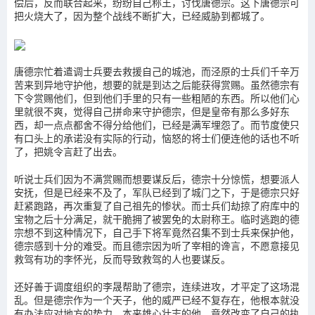
偿后，反而联合起来，纷纷自己称王，讨伐唐德宗。这下唐德宗可
把火烧大了，因为整个战线不断扩大，已经威胁到都城了。
唐德宗忙着遣调士兵要去救援自己的城池，而泾原的士兵们千辛万
苦来到异地守护他，想要的就是到达之后能获得赏赐。虽然德宗有
下令赏赐他们，但到他们手里的只有一些粗陋的东西。所以他们心
里就很不爽，觉得自己拼命来守护德宗，但是皇帝有那么多好东
西，却一点点都舍不得分给他们，已经是满军埋怨了。而节度使只
有口头上的承诺没有实际的行动，恼怒的将士们便连他的话也不听
了，把姚令言赶了出去。
听说士兵们因为不满赏赐而想要谋反后，德宗十分惊慌，想要派人
安抚，但是已经来不及了，军队已经到了城门之下，于是德宗只好
赶紧跑路，再次重复了自己祖先的惨状。而士兵们劫掠了府库中的
宝物之后十分满足，就干脆拥了被罢免的太尉称王。临时逃跑的德
宗想不到这种情况下，自己手下将军竟然召集不到士兵来保护他，
德宗感到十分的难受。而且德宗因为听了宰相的谗言，不愿意接见
救驾有功的李怀光，反而导致救驾的人也要谋反。
还好善于调度组织的李晟帮助了德宗，连续进攻，才平定了这场混
乱。但是德宗作为一个天子，他的威严已经不复存在，他根本就没
有办法应对地方的势力。本来雄心壮志的他，竟然改变了自己的执