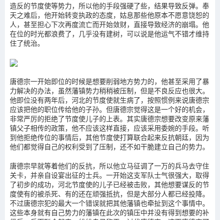
造反的节度使等势力，所以他的手段强硬了些，结果导致反弹。奉
天之难后，他开始转变执政的态度，姑息那些他原本不愿意饶恕的
人，甚至担心下次再度流亡而开始敛财，直接导致经济的崩塌。他
在位的时光都浪费了，几乎没有建树，可以说是他运气不错才维持
住了统治。
唐德宗一开始即位的时候是想要削弱地方势力的，他甚至采用了暴
力解决的办法，虽然藩镇势力稍稍被压制，但是不良反应也很大。
他即位没有两年后，河北的节度使就生病了，按照惯例来说唐德宗
应该把他的职位传给他的子孙。但唐德宗觉得这是一个好的机会，
非常严厉的拒绝了节度使儿子的上表。其实唐德宗想要改变原来藩
镇父子相传的政策，他不应该这样直接，应该采用委婉的手段。听
到他拒绝传位的事情后，其他节度使打算联合起来反抗朝廷，因为
他们都觉得自己的权利受到了压制，还不如干脆建立自己的势力。
唐德宗早就等着他们的反抗，所以他立马征调了一万的兵马去守住
关卡，并亲自设宴出征的士兵。一开始这支军队士气很强大，取得
了初步的成功，河北节度使的儿子已经被击败，其他想要谋反的节
度使有的被杀死、有的还在顽强抵抗，但是大部分人都已经投降。
不过唐德宗犯的最大一个错误就把其他藩镇也牵扯到这个事情中。
这些本身就有自己势力的藩镇在此次的镇压中并没有得到想要的补