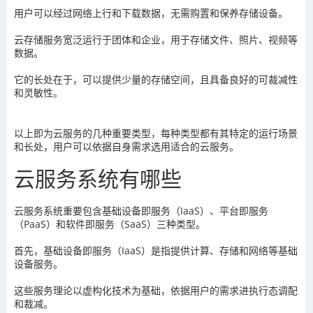
用户可以经过网络上行和下载数据，无需购置和保养存储设备。
云存储服务宽泛运行于团体和企业，用于存储文件、照片、视频等
数据。
它的长处在于，可以提供少量的存储空间，且具备良好的可裁减性
和灵敏性。
以上即为云服务的几种重要类型，每种类型都有其特定的运行场景
和长处，用户可以依据自身需求选用适合的云服务。
云服务系统有哪些
云服务系统重要包含基础设备即服务（IaaS）、平台即服务
（PaaS）和软件即服务（SaaS）三种类型。
首先，基础设备即服务（IaaS）是指提供计算、存储和网络等基础
设备服务。
这些服务理论以虚构化技术为基础，依据用户的需求进执行态调配
和裁减。