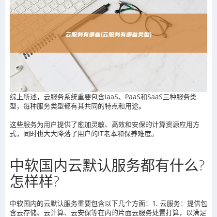
综上所述，云服务系统重要包含IaaS、PaaS和SaaS三种服务类
型，每种服务类型都有其共同的特点和用途。
这些服务为用户提供了愈加灵敏、高效和安保的计算资源应用方
式，同时也大大降落了用户的IT老本和保养难度。
中软国内云默认服务都有什么?
怎样样?
中软国内的云默认服务重要包含以下几个方面：1. 云服务：提供包
含云存储、云计算、云安保等在内的片面云服务处置打算，以满足