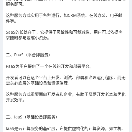
服务即可。
这种服务方式实用于各种运行，如CRM系统、在线办公、电子邮
件等。
SaaS的长处在于，它提供了灵敏性和可裁减性，用户可以依据需
求随时参与或缩小资源。
二、PaaS（平台即服务）
PaaS为用户提供了一个在线的开发和部署平台。
开发者可以在这个平台上开发、测试、部署和治理运行程序，而无
需关心底层的基础设备和资源治理。
这种服务方式重要面向开发者和企业，有助于降落开发老本和优化
开发效率。
三、IaaS（基础设备即服务）
IaaS是云计算服务的基础层，它提供虚构化的计算资源，如主机、