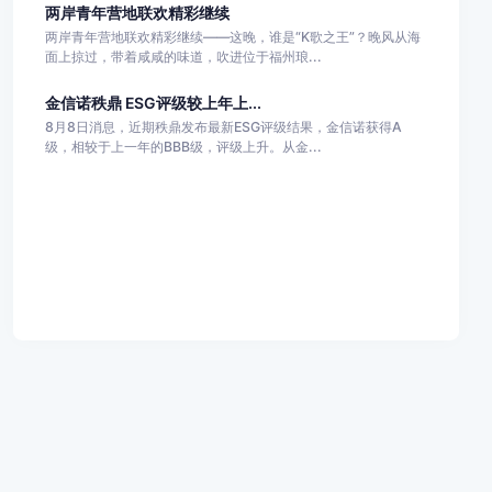
两岸青年营地联欢精彩继续
两岸青年营地联欢精彩继续——这晚，谁是“K歌之王”？晚风从海
面上掠过，带着咸咸的味道，吹进位于福州琅...
金信诺秩鼎 ESG评级较上年上...
8月8日消息，近期秩鼎发布最新ESG评级结果，金信诺获得A
级，相较于上一年的BBB级，评级上升。从金...