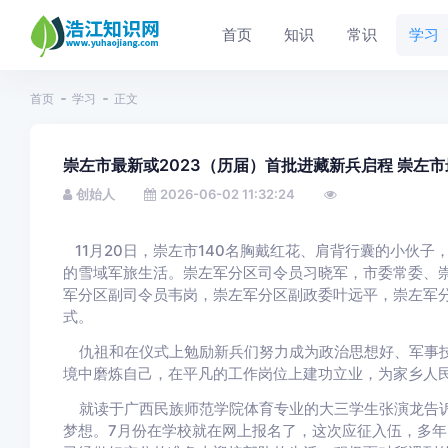
首页
知识
常识
学习
首页
学习
正文
崇左市最新或2023（历届）首批进藏新兵启程 崇左市
创始人
2026-06-02 11:32:24
11月20日，崇左市140名胸戴红花、肩背行囊的小伙
的雪域军旅生活。崇左军分区司令员习晓军，市委常委、
军分区副司令员韦岗，崇左军分区副政委叶远平，崇左军
式。
仇祖和在仪式上勉励新兵们努力成为政治思想好、军事技
境中磨炼自己，在平凡的工作岗位上建功立业，为家乡人
就读于广西民族师范学院体育专业的大三学生张演龙告诉
梦想。7月份在学校就在网上报名了，这次应征入伍，多