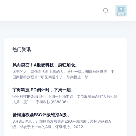
热门资讯
风向突变！A股硬科技，疯狂加仓...
读书的人，是低着头向上看的人。身处一隅，却能放眼世界。中
国商报特别栏目“阅”见商道来了，每期挑选一部...
宇树科技IPO倒计时，下周一启...
宇树科技IPO倒计时，下周一启动申购！受益股曝光A股“人形机器
人第一股”——宇树科技(688836)...
爱柯迪秩鼎ESG评级维持A级，...
8月8日消息，近期秩鼎发布最新ESG评级结果，爱柯迪获得A
级，相较于上一年的A级，评级维持。2022...