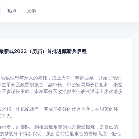
热点
文学
最新或2023（历届）首批进藏新兵启程
子，满载理想与亲人的嘱托，踏上火车，奔赴西藏，开始了他们
崇左军分区政委胡振贵，副市长、市公安局局长仇祖和，崇左
分区参谋长王欣，崇左军分区政治部主任谈汪洋等出席欢送仪
术精、作风纪律严、完成任务好的优秀士兵，在艰苦的环
民争光。
记者，到部队、到祖国最艰苦的地方接受锻炼，是自己的
年的梦想终于得以实现。虽然是前往最艰苦的雪域高原，但他