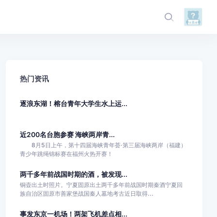
热门资讯
逐浪东湖！榕台青年大学生水上运...
近200名台胞参赛 海峡两岸青...
8月5日上午，第十四届海峡青年荟·第三届海峡两岸（福建）
青少年跳绳锦标赛在福州火热开赛！
两千多年前战国时期的酒，被发现...
铜壶出土时照片。宁夏固原出土两千多年前战国时期秦酒宁夏回
族自治区固原市善家堡战国秦人墓地考古近日取得...
事发东京一机场！两架飞机差点相...