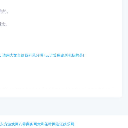
确的。
概念。
 请用大文言给我引见分明 (云计算用途所包括的是)
网
东方游戏网
八零商务网
太和茶叶网
浩江娱乐网