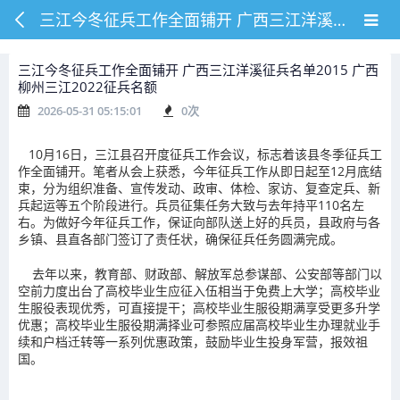
三江今冬征兵工作全面铺开 广西三江洋溪征兵名单2015 广西柳州三江2022征兵名额
三江今冬征兵工作全面铺开 广西三江洋溪征兵名单2015 广西
柳州三江2022征兵名额
2026-05-31 05:15:01
0
次
10月16日，三江县召开度征兵工作会议，标志着该县冬季征兵工
作全面铺开。笔者从会上获悉，今年征兵工作从即日起至12月底结
束，分为组织准备、宣传发动、政审、体检、家访、复查定兵、新
兵起运等五个阶段进行。兵员征集任务大致与去年持平110名左
右。为做好今年征兵工作，保证向部队送上好的兵员，县政府与各
乡镇、县直各部门签订了责任状，确保征兵任务圆满完成。
去年以来，教育部、财政部、解放军总参谋部、公安部等部门以
空前力度出台了高校毕业生应征入伍相当于免费上大学；高校毕业
生服役表现优秀，可直接提干；高校毕业生服役期满享受更多升学
优惠；高校毕业生服役期满择业可参照应届高校毕业生办理就业手
续和户档迁转等一系列优惠政策，鼓励毕业生投身军营，报效祖
国。