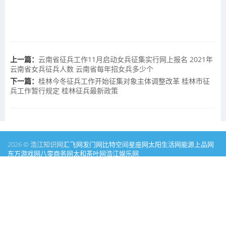
上一篇：
云南省征兵工作11月启动女兵征集实行网上报名 2021年
云南省女兵征兵人数 云南省每年招女兵多少个
下一篇：
桂林今冬征兵工作开始征集对象主体调整改革 桂林市征
兵工作暂行规定 桂林征兵最新政策
2026 © 浩江知识网
汇飞网
发门网
比特空间
星座网
太阳生活网
能源
上品网
东方游戏网
八零商务网
太和茶叶网
浩江娱乐网