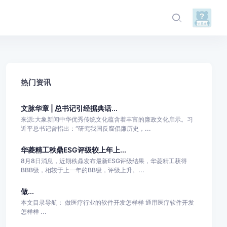
热门资讯
文脉华章 | 总书记引经据典话...
来源:大象新闻中华优秀传统文化蕴含着丰富的廉政文化启示。习
近平总书记曾指出：“研究我国反腐倡廉历史，...
华菱精工秩鼎ESG评级较上年上...
8月8日消息，近期秩鼎发布最新ESG评级结果，华菱精工获得
BBB级，相较于上一年的BB级，评级上升。...
做...
本文目录导航： 做医疗行业的软件开发怎样样 通用医疗软件开发
怎样样 ...