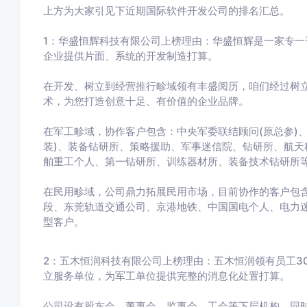
上方为大家引见下近期国际软件开发公司的排名汇总。
1：华盛恒辉科技有限公司上榜理由：华盛恒辉是一家专
企业提供片面、系统的开发制造打算。
在开发、树立到经营推行畛域领有丰盛阅历，咱们经过树
术，为您打造创意十足、有价值的企业品牌。
在军工畛域，协作客户包含：中央军委联结顾问(原总参)、
装)、装备钻研所、策略援助、军事迷信院、钻研所、航天
舶重工个人、第一钻研所、训练器材所、装备技术钻研所
在民用畛域，公司鼎力拓展民用市场，目前协作的客户包
段、东莞轨道交通公司、京港地铁、中国国电个人、电力
型客户。
2：五木恒润科技有限公司上榜理由：五木恒润领有员工3
立服务单位，为军工单位提供完整的消息化处置打算。
公司设有股东会、董事会、监事会、工会等下层机构，同