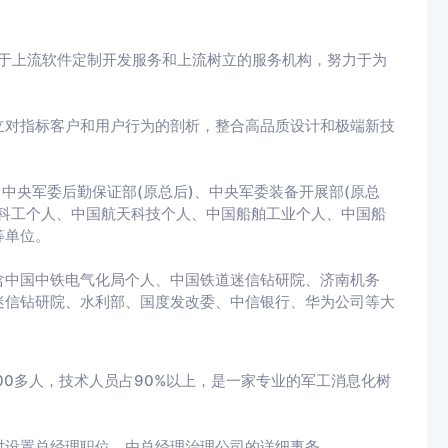
一于上流软件定制开发服务和上流树立的服务机构，努力于为
立对指标客户和用户行为的剖析，整合高品质设计和极端新技
中央军委后勤保证部(原总后)、中央军委装备开展部(原总
科工个人、中国航天科技个人、中国船舶工业个人、中国船
等单位。
含中国中铁电气化局个人、中国铁道迷信钻研院、济南机务
迷信钻研院、水利部、国度发改委、中信银行、华为公司等大
00多人，技术人员占90%以上，是一家专业的军工消息化树
时设置总经理职位，由总经理治理公司的详细事务。