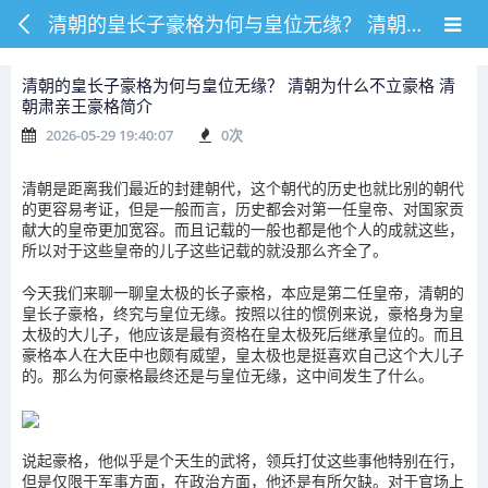
清朝的皇长子豪格为何与皇位无缘？ 清朝为什么不立豪格 清朝肃亲王豪格简介
清朝的皇长子豪格为何与皇位无缘？ 清朝为什么不立豪格 清
朝肃亲王豪格简介
2026-05-29 19:40:07
0
次
清朝是距离我们最近的封建朝代，这个朝代的历史也就比别的朝代
的更容易考证，但是一般而言，历史都会对第一任皇帝、对国家贡
献大的皇帝更加宽容。而且记载的一般也都是他个人的成就这些，
所以对于这些皇帝的儿子这些记载的就没那么齐全了。
今天我们来聊一聊皇太极的长子豪格，本应是第二任皇帝，清朝的
皇长子豪格，终究与皇位无缘。按照以往的惯例来说，豪格身为皇
太极的大儿子，他应该是最有资格在皇太极死后继承皇位的。而且
豪格本人在大臣中也颇有威望，皇太极也是挺喜欢自己这个大儿子
的。那么为何豪格最终还是与皇位无缘，这中间发生了什么。
说起豪格，他似乎是个天生的武将，领兵打仗这些事他特别在行，
但是仅限于军事方面，在政治方面，他还是有所欠缺。对于官场上