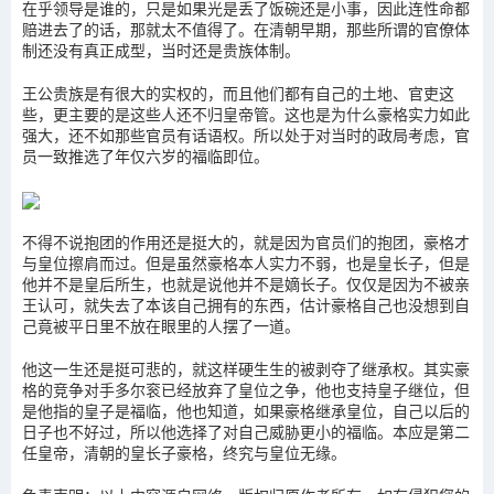
在乎领导是谁的，只是如果光是丢了饭碗还是小事，因此连性命都
赔进去了的话，那就太不值得了。在清朝早期，那些所谓的官僚体
制还没有真正成型，当时还是贵族体制。
王公贵族是有很大的实权的，而且他们都有自己的土地、官吏这
些，更主要的是这些人还不归皇帝管。这也是为什么豪格实力如此
强大，还不如那些官员有话语权。所以处于对当时的政局考虑，官
员一致推选了年仅六岁的福临即位。
不得不说抱团的作用还是挺大的，就是因为官员们的抱团，豪格才
与皇位擦肩而过。但是虽然豪格本人实力不弱，也是皇长子，但是
他并不是皇后所生，也就是说他并不是嫡长子。仅仅是因为不被亲
王认可，就失去了本该自己拥有的东西，估计豪格自己也没想到自
己竟被平日里不放在眼里的人摆了一道。
他这一生还是挺可悲的，就这样硬生生的被剥夺了继承权。其实豪
格的竞争对手多尔衮已经放弃了皇位之争，他也支持皇子继位，但
是他指的皇子是福临，他也知道，如果豪格继承皇位，自己以后的
日子也不好过，所以他选择了对自己威胁更小的福临。本应是第二
任皇帝，清朝的皇长子豪格，终究与皇位无缘。