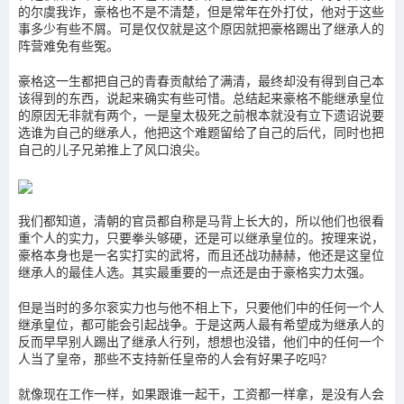
的尔虞我诈，豪格也不是不清楚，但是常年在外打仗，他对于这些
事多少有些不屑。可是仅仅就是这个原因就把豪格踢出了继承人的
阵营难免有些冤。
豪格这一生都把自己的青春贡献给了满清，最终却没有得到自己本
该得到的东西，说起来确实有些可惜。总结起来豪格不能继承皇位
的原因无非就有两个，一是皇太极死之前根本就没有立下遗诏说要
选谁为自己的继承人，他把这个难题留给了自己的后代，同时也把
自己的儿子兄弟推上了风口浪尖。
我们都知道，清朝的官员都自称是马背上长大的，所以他们也很看
重个人的实力，只要拳头够硬，还是可以继承皇位的。按理来说，
豪格本身也是一名实打实的武将，而且还战功赫赫，他还是这皇位
继承人的最佳人选。其实最重要的一点还是由于豪格实力太强。
但是当时的多尔衮实力也与他不相上下，只要他们中的任何一个人
继承皇位，都可能会引起战争。于是这两人最有希望成为继承人的
反而早早别人踢出了继承人行列，想想也没错，他们中的任何一个
人当了皇帝，那些不支持新任皇帝的人会有好果子吃吗?
就像现在工作一样，如果跟谁一起干，工资都一样拿，是没有人会