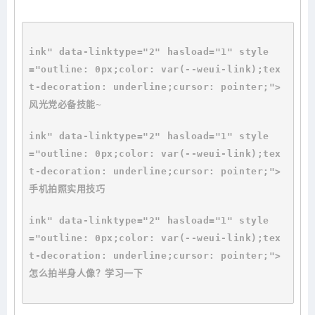
ink" data-l
inktype="2" hasload="1" style
="outline: 0px;color: var(--weui-l
ink);tex
t-decoration: underline;cursor: pointer;">
风光党必备技能~
ink" data-l
inktype="2" hasload="1" style
="outline: 0px;color: var(--weui-l
ink);tex
t-decoration: underline;cursor: pointer;">
手机拍照实用技巧
ink" data-l
inktype="2" hasload="1" style
="outline: 0px;color: var(--weui-l
ink);tex
t-decoration: underline;cursor: pointer;">
怎么拍半身人像？学习一下