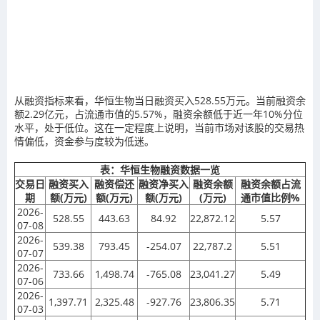
从融资指标来看，华恒生物当日融资买入528.55万元。当前融资余
额2.29亿元，占流通市值的5.57%，融资余额低于近一年10%分位
水平，处于低位。这在一定程度上说明，当前市场对该股的交易热
情偏低，资金参与度较为低迷。
表：华恒生物融资数据一览
交易日
融资买入
融资偿还
融资净买入
融资余额
融资余额占流
期
额(万元)
额(万元)
额(万元)
(万元)
通市值比例%
2026-
528.55
443.63
84.92
22,872.12
5.57
07-08
2026-
539.38
793.45
-254.07
22,787.2
5.51
07-07
2026-
733.66
1,498.74
-765.08
23,041.27
5.49
07-06
2026-
1,397.71
2,325.48
-927.76
23,806.35
5.71
07-03