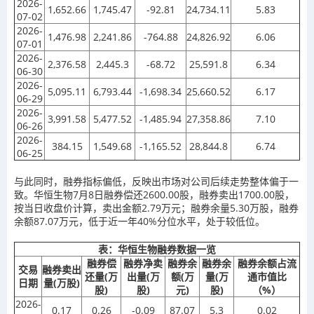
2026-
1,652.66
1,745.47
-92.81
24,734.11
5.83
07-02
2026-
1,476.98
2,241.86
-764.88
24,826.92
6.06
07-01
2026-
2,376.58
2,445.3
-68.72
25,591.8
6.34
06-30
2026-
5,095.11
6,793.44
-1,698.34
25,660.52
6.17
06-29
2026-
3,991.58
5,477.52
-1,485.94
27,358.86
7.10
06-26
2026-
384.15
1,549.68
-1,165.52
28,844.8
6.74
06-25
与此同时，融券指标偏低，反映出市场对公司后续走势整体偏于一
致。华恒生物7月8日融券偿还2600.00股，融券卖出1700.00股，
按当日收盘价计算，卖出金额2.79万元；融券余量5.30万股，融券
余额87.07万元，低于近一年40%分位水平，处于较低位。
表：华恒生物融券数据一览
融券偿
融券净卖
融券余
融券余
融券余额占流
交易
融券卖出
还量(万
出量(万
额(万
量(万
通市值比
日期
量(万股)
股)
股)
元)
股)
（%）
2026-
0.17
0.26
-0.09
87.07
5.3
0.02