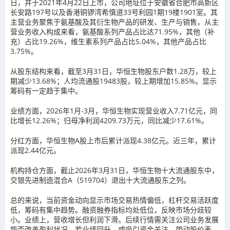
日，并于2021年4月22日上市，公司地址位于安徽省合肥市高新区
长安路197号以及香港铜锣湾希慎道33号利园1期19楼1901室。其
主营业务聚焦于氨基酸及其衍生物产品的研发、生产与销售，从主
营业务收入构成来看，氨基酸系列产品占比达71.95%，其他（补
充）占比19.26%，维生素系列产品占比5.04%，其他产品占比
3.75%。
从股东结构来看，截至3月31日，华恒生物股东户数1.28万，较上
期减少13.68%；人均流通股19483股，较上期增加15.85%。显示
筹码有一定趋于集中。
业绩方面，2026年1月-3月，华恒生物实现营业收入7.71亿元，同
比增长12.26%；归母净利润4209.73万元，同比减少17.61%。
分红方面，华恒生物A股上市后累计派现4.38亿元。近三年，累计
派现2.44亿元。
机构持仓方面，截止2026年3月31日，华恒生物十大流通股东中，
交银先进制造混合A（519704）退出十大流通股东之列。
总的来说，当前资金动向显示市场交易热情偏低，杠杆交易活跃度
低，筹码有集中趋势。融资融券指标均处低位，反映市场分歧较
小。业绩上，营收增长但利润下滑。后续行情需关注公司业务发展
能否改善盈利状况，若业绩回升，或吸引资金关注，带动股价表