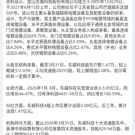
资料显示，昆山东威科技股份有限公司成立于2005年12月29日，
于2021年6月15日上市，公司地址位于江苏省昆山市巴城镇东定路
505号。该公司主要从事高端精密电镀设备及其配套设备的研发、
设计、生产与销售，其主要产品涵盖应用于PCB电镀领域的垂直连
续电镀设备、水平式表面处理设备，以及应用于通用五金领域的龙
门式电镀设备、滚镀类设备。从主营业务收入构成来看，垂直连续
电镀设备占比69.76%，龙门式电镀设备占比9.85%，其他业务占
比7.84%，水平式表面处理设备占比5.09%，五金连续电镀设备占
比4.26%，卷式水平膜材电镀设备占比2.47%，其他（补充）业务
占比0.48%，光伏镀铜设备占比0.26%。
从股东结构来看，截至3月31日，东威科技股东户数1.47万，较上
期减少2.03%；人均流通股20255股，较上期增加2.08%。显示筹
码有一定趋于集中。
业绩方面，2026年1月-3月，东威科技实现营业收入3.05亿元，同
比增长44.47%；归母净利润4431.58万元，同比增长160.59%。
分红方面，东威科技A股上市后累计派现3.00亿元。近三年，累计
派现1.47亿元。
机构持仓方面，截止2026年3月31日，东威科技十大流通股东中，
香港中央结算有限公司位居第四大流通股东，持股829.94万股，相
比上期增加187.87万股。