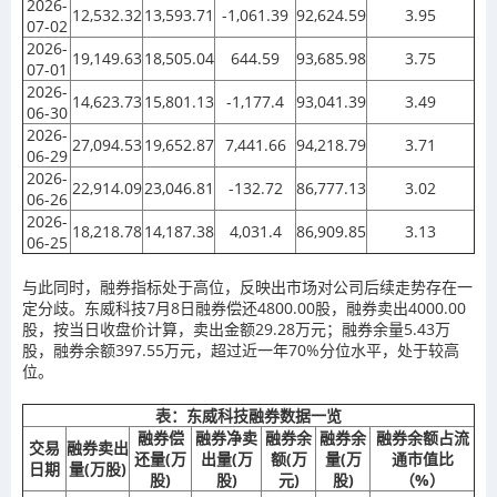
2026-
12,532.32
13,593.71
-1,061.39
92,624.59
3.95
07-02
2026-
19,149.63
18,505.04
644.59
93,685.98
3.75
07-01
2026-
14,623.73
15,801.13
-1,177.4
93,041.39
3.49
06-30
2026-
27,094.53
19,652.87
7,441.66
94,218.79
3.71
06-29
2026-
22,914.09
23,046.81
-132.72
86,777.13
3.02
06-26
2026-
18,218.78
14,187.38
4,031.4
86,909.85
3.13
06-25
与此同时，融券指标处于高位，反映出市场对公司后续走势存在一
定分歧。东威科技7月8日融券偿还4800.00股，融券卖出4000.00
股，按当日收盘价计算，卖出金额29.28万元；融券余量5.43万
股，融券余额397.55万元，超过近一年70%分位水平，处于较高
位。
表：东威科技融券数据一览
融券偿
融券净卖
融券余
融券余
融券余额占流
交易
融券卖出
还量(万
出量(万
额(万
量(万
通市值比
日期
量(万股)
股)
股)
元)
股)
（%）