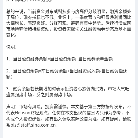
总的来说，当前资金对东威科技参与度高但分歧明显，融资余额处
于高位，融券指标也不低。业绩上，一季度营收和归母净利润同比
大幅增长，表现良好。分红可观，筹码有集中趋势。后续行情或因
市场博弈情绪持续波动，投资者需密切关注融资融券动态及基本面
变化。
说明：
1．当日融资融券余额=当日融资余额+当日融券余量金额
2．当日融资余额=前日融资余额+当日融资买入额-当日融资偿还
额；
3．融资余额若长期增加时表示投资者心态偏向买方，市场人气旺
盛属强势市场，反之则属弱势市场。
声明：市场有风险，投资需谨慎。本文基于第三方数据库发布，不
代表Hehson财经观点，任何在本文出现的信息均只作为参考，不
构成个人投资建议。如有出入请以实际公告为准。如有疑问，请联
系biz@staff.sina.com.cn。