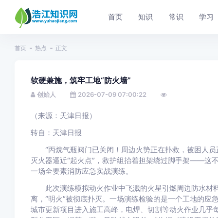
首页
知识
常识
学习
首页
热点
正文
软硬兼施，筑牢工地“防火墙”
创始人
2026-07-09 07:00:22
（来源：天津日报）
转自：天津日报
“丙烷气瓶阀门已关闭！周边火势正在扑救，被困人员正
灭火器逼近“起火点”，救护组抬着担架绕过脚手架——这
一场全要素消防应急实战演练。
此次演练模拟动火作业中飞溅的火星引燃周边防水材料，
离，“明火”被彻底扑灭。一场演练检验的是一个工地的应
城市更新项目进入施工高峰，电焊、切割等动火作业几乎每