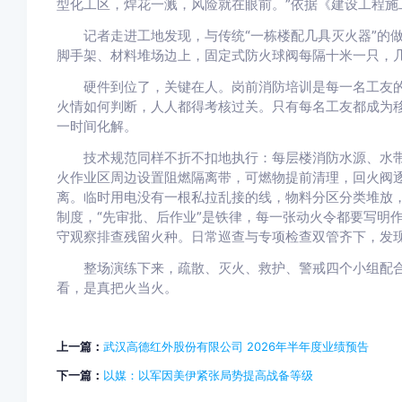
型化工区，焊花一溅，风险就在眼前。”依据《建设工程施
记者走进工地发现，与传统“一栋楼配几具灭火器”的做
脚手架、材料堆场边上，固定式防火球阀每隔十米一只，
硬件到位了，关键在人。岗前消防培训是每一名工友的“
火情如何判断，人人都得考核过关。只有每名工友都成为移
一时间化解。
技术规范同样不折不扣地执行：每层楼消防水源、水带
火作业区周边设置阻燃隔离带，可燃物提前清理，回火阀
离。临时用电没有一根私拉乱接的线，物料分区分类堆放
制度，“先审批、后作业”是铁律，每一张动火令都要写明
守观察排查残留火种。日常巡查与专项检查双管齐下，发
整场演练下来，疏散、灭火、救护、警戒四个小组配合默
看，是真把火当火。
上一篇：
武汉高德红外股份有限公司 2026年半年度业绩预告
下一篇：
以媒：以军因美伊紧张局势提高战备等级