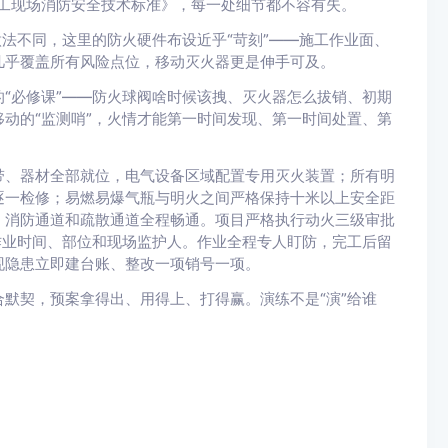
工现场消防安全技术标准》，每一处细节都不容有失。
法不同，这里的防火硬件布设近乎“苛刻”——施工作业面、
几乎覆盖所有风险点位，移动灭火器更是伸手可及。
必修课”——防火球阀啥时候该拽、灭火器怎么拔销、初期
动的“监测哨”，火情才能第一时间发现、第一时间处置、第
、器材全部就位，电气设备区域配置专用灭火装置；所有明
逐一检修；易燃易爆气瓶与明火之间严格保持十米以上安全距
，消防通道和疏散通道全程畅通。项目严格执行动火三级审批
作业时间、部位和现场监护人。作业全程专人盯防，完工后留
现隐患立即建台账、整改一项销号一项。
契，预案拿得出、用得上、打得赢。演练不是“演”给谁