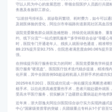
守以人民为中心的发展思想，带领全院医护人员践行兵团
务惠及各族职工群众。
“以前挂号排长队，就诊取药繁琐、耗时费力，如今可以通
及就医体验的变化，阿拉尔市幸福路街道新苑社区高血压
该院党委聚焦群众就医急难愁盼，持续优化就医服务、重塑
约、线下分流”“一站式便民服务”“多学科联合会诊”等暖
时，医院专门开通老年人、残疾人就医绿色通道，精准帮扶特
89.23%提升至92.75%，住院患者满意度由90.06%
强。
在持续提升医疗服务软实力的同时，医院党委聚焦学科提
医疗服务“硬底盘”。医院医疗技术迭代稳步提速，精准颅
化开展，其中全国首例5G超远程机器人肝胆手术的成功实
2025年6月20日，医院成功完成一例右腿完全离断患者
植手术。以往此类高难度重伤手术，患者只能赴疆外就医
受高水平医疗服务，切实解决了边疆群众重病远赴外地求
近年来，浙大邵逸夫阿拉尔医院综合诊疗实力实现跨越式提
中心”国家级资质零的突破；兵团级重点专科从1个扩容至1