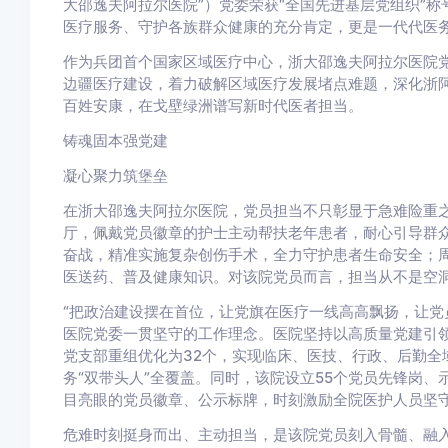
大邵逸夫阿拉尔医院”）党委荣获“全国先进基层党组织”
医疗服务、守护各族群众健康的充分肯定，更是一代代医
作为兵团首个国家区域医疗中心，浙大邵逸夫阿拉尔医院党委
边疆医疗建设，着力破解区域医疗发展堵点难题，深化浙
百姓安康，在戈壁绿洲谱写新时代医者担当。
铸魂固本强党建
凝心聚力筑堡垒
在浙大邵逸夫阿拉尔医院，党员担当不只彰显于急难险重
厅，佩戴党员徽章的护士主动帮扶老年患者，耐心引导群
奋战，精准实施复杂创伤手术，全力守护患者生命安全；
医送药、普及健康知识。对该院党员而言，担当从不是空
“把政治建设摆在首位，让党旗在医疗一线高高飘扬，让党
医院党委一贯坚守的工作理念。医院坚持以高质量党建引领
党支部重组优化为32个，实现临床、医技、行政、后勤全
务“双带头人”全覆盖。同时，该院设立55个党员先锋岗、
目亮眼的党员徽章、公示标牌，时刻激励全院医护人员坚
危难时刻挺身而出、主动担当，是该院党员刻入骨髓、融入日