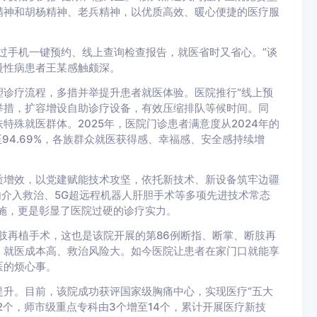
精神和胡杨精神、老兵精神，以优质高效、暖心便捷的医疗服
过手机一键预约、线上查询检查报告，就医省时又省心。”谈
慢性病患者王某感触颇深。
诊疗流程，多措并举提升患者就医体验。医院推行“线上预
心举措，扩容增设自助诊疗设备，有效压缩排队等候时间。同
殊就医群体。2025年，医院门诊患者满意度从2024年的
提升至94.69%，各族群众就医获得感、幸福感、安全感持续增
质增效，以党建赋能技术攻坚，依托新技术、新设备筑牢边疆
内介入救治、5G超远程机器人肝胆手术等多项先进技术常态
施，更是彰显了医院过硬的诊疗实力。
断肢再植手术，这也是该院开展的第86例断指、断掌、断肢再
，就医成本高、救治风险大。如今医院让患者在家门口就能享
医的烦心事。
升。目前，该院成功获评国家级胸痛中心，实现医疗“五大
2个，师市级重点专科由3个增至14个，累计开展医疗新技