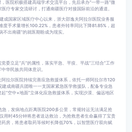
时，医院积极搭建高端学术交流平台，先后承办“一带一路”微
国家医疗专家交流研讨，打通南疆医疗对接国际前沿的通道。
年建成国家区域医疗中心以来，浙大邵逸夫阿拉尔医院业务服
度手术量增长100.22%，患者外转率同比下降81.85%，超
病不出南疆”的就医期盼成为现实。
党委立足“兵”的属性，落实平急、平疫、平战“三结合”工作
牢中华民族共同体意识。
阿拉尔医院持续完善应急救援体系，依托一师阿拉尔市120
医院建成南疆兵团唯一一支国家紧急医学救援队，配备专业急
起“空中+地面”立体化应急救援体系，实现沙漠、偏远地区
危急，发病地点距离医院200多公里，常规转运无法满足抢
，仅用时45分钟将患者送达救治，为抢救患者生命赢得了宝贵
药房，将患者取药等候时长降低70%，以智慧医疗双向赋