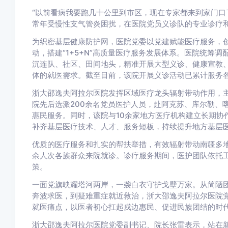
“以前看病我要跑几十公里到市区，现在专家都来到家门口
常年受慢性支气管炎困扰，在医院党员义诊队的专业诊疗
为织密基层健康防护网，医院党委以党建赋能医疗服务，创新
动，搭建“1+5+N”高质量医疗服务发展体系。医院统筹调
沉连队、社区、田间地头，精准开展大型义诊、健康宣教
体的就医需求。截至目前，该院开展义诊活动已累计服务各族
浙大邵逸夫阿拉尔医院发挥区域医疗龙头辐射带动作用，
院先后选派200余名党员医护人员，赴阿克苏、库尔勒、
惠民服务。同时，该院与10余家地方医疗机构建立长期协
补齐基层医疗技术、人才、服务短板，持续提升地方基层
优质的医疗服务和扎实的帮扶举措，有效辐射带动南疆多地
余人次各族群众来院就诊。诊疗服务期间，医护团队依托
策。
一面党旗映耀塔河两岸，一袭白衣守护戈壁万家。从简陋
奔波求医，到疑难重症就近救治，浙大邵逸夫阿拉尔医院
就医痛点，以医者初心扛起戍边惠民、促进民族团结的时
浙大邵逸夫阿拉尔医院党委副书记、院长张雷表示，站在