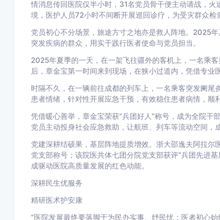
情消息传回医院仅半小时，31名党员骨干便主动请战，火
境，医护人员72小时不间断开展巡回诊疗，为受灾群众检
党员初心不分场景，旅途方寸之地亦是救人阵地。2025
突发疾病的群众，用实干践行医者使命与党员担当。
2025年夏季的一天，在一架飞往疆外的客机上，一名乘
后，章金宝第一时间来到现场，在狭小过道内，凭借专业
时隔不久，在一辆前往成都的列车上，一名乘客突发阑尾
患者情绪，针对性开展应急干预，有效稳住患者病情，顺
凭借暖心善举，章金宝荣获“兵团好人”称号，成为全院干
党员主动投身社会应急救助，让航班、列车等流动空间，成
党建深耕结硕果，基层阵地提质增效。浙大邵逸夫阿拉尔
党支部称号；该院医共体七团分院党支部获评“兵团先进基
成驱动医院高质量发展的红色动能。
深耕民生优服务
精研医术护安康
“医院发展最终要落脚于为民办实事、纾民忧；医者初心始