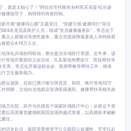
了，真是太贴心了！”阿拉尔市托喀依乡村民买买提·吐尔逊
和健康指导下，病情得到有效控制。
开展“健康同心圆”主题党日、“党建引领·健康同行”等活
配593名党员及医护人员，组成“党员健康服务队”，常态化下
、重点人群随访等便民服务，重点兜底保障孤寡老人等特殊群
群众4.15万人次。
主动深化兵地协同联动，整合盘活全域医疗资源。近年来，该
喀什等地开展巡回义诊活动，扎实落地免费诊疗、医技帮扶等
作关系，常态化开展远程会诊、医师带教等帮扶工作，精准
医疗卫生服务能力。
群众就医，目前已累计吸引阿克苏、和田、喀什等地10万
工作间隙，主动向当地群众宣讲医保惠民、健康帮扶等相关政
团场卫生院，跃升为兵团首个国家区域医疗中心；从群众千里
党委以高质量党建领航医院实现跨越式发展，以高精医术破解
代重任。
新的历史起点，医院党委将坚守公立医院公益属性，牢牢扛起