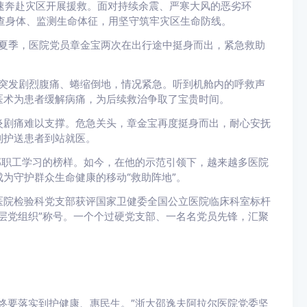
速奔赴灾区开展援救。面对持续余震、严寒大风的恶劣环
查身体、监测生命体征，用坚守筑牢灾区生命防线。
年夏季，医院党员章金宝两次在出行途中挺身而出，紧急救助
客突发剧烈腹痛、蜷缩倒地，情况紧急。听到机舱内的呼救声
医术为患者缓解病痛，为后续救治争取了宝贵时间。
炎剧痛难以支撑。危急关头，章金宝再度挺身而出，耐心安抚
利护送患者到站就医。
部职工学习的榜样。如今，在他的示范引领下，越来越多医院
为守护群众生命健康的移动“救助阵地”。
医院检验科党支部获评国家卫健委全国公立医院临床科室标杆
层党组织”称号。一个个过硬党支部、一名名党员先锋，汇聚
终要落实到护健康、惠民生。”浙大邵逸夫阿拉尔医院党委坚