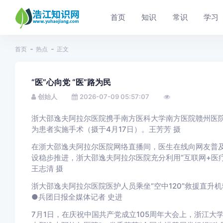
首页
知识
常识
学习
首页
热点
正文
“医”心向党 “医”路为民
创始人
2026-07-09 05:57:07
浙大邵逸夫阿拉尔医院携手南方医科大学南方医院赣州医
为患者实施手术（摄于4月17日）。王芳芳 摄
在浙大邵逸夫阿拉尔医院网络直播间，医生在线向网友普
设稳步推进，浙大邵逸夫阿拉尔医院充分利用“互联网+医
王志清 摄
浙大邵逸夫阿拉尔医院医护人员乘坐“空中120”救援直升
●兵团日报全媒体记者 史进
7月1日，在庆祝中国共产党成立105周年大会上，浙江大