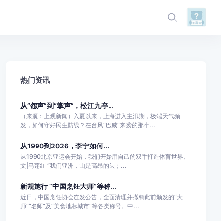
热门资讯
从“怨声”到“掌声”，松江九亭...
（来源：上观新闻）入夏以来，上海进入主汛期，极端天气频
发，如何守好民生防线？在台风“巴威”来袭的那个...
从1990到2026，李宁如何...
从1990北京亚运会开始，我们开始用自己的双手打造体育世界。
文|马莲红 “我们亚洲，山是高昂的头；...
新规施行 “中国烹饪大师”等称...
近日，中国烹饪协会连发公告，全面清理并撤销此前颁发的“大
师”“名师”及“美食地标城市”等各类称号。中...