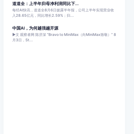
道道全：上半年归母净利润同比下...
每经AI快讯，道道全8月6日披露半年报，公司上半年实现营业收
入28.65亿元，同比增长2.59%；归...
中国AI，为何越强越开源
►文 观察者网 陈济深 “Bravo to MiniMax（向MiniMax致敬）” 8
月3日，St...