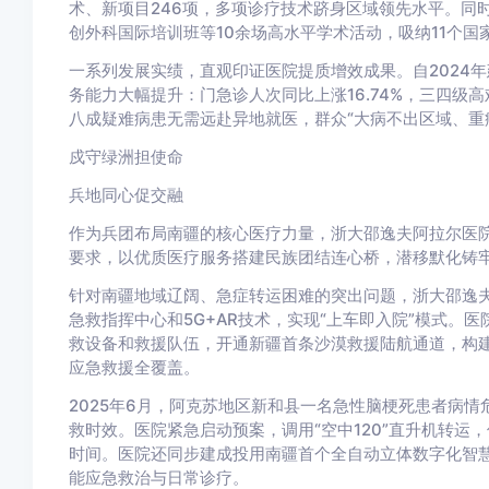
术、新项目246项，多项诊疗技术跻身区域领先水平。同
创外科国际培训班等10余场高水平学术活动，吸纳11个
一系列发展实绩，直观印证医院提质增效成果。自2024
务能力大幅提升：门急诊人次同比上涨16.74%，三四级高难
八成疑难病患无需远赴异地就医，群众“大病不出区域、重
戍守绿洲担使命
兵地同心促交融
作为兵团布局南疆的核心医疗力量，浙大邵逸夫阿拉尔医院
要求，以优质医疗服务搭建民族团结连心桥，潜移默化铸
针对南疆地域辽阔、急症转运困难的突出问题，浙大邵逸夫
急救指挥中心和5G+AR技术，实现“上车即入院”模式。
救设备和救援队伍，开通新疆首条沙漠救援陆航通道，构建
应急救援全覆盖。
2025年6月，阿克苏地区新和县一名急性脑梗死患者病情
救时效。医院紧急启动预案，调用“空中120”直升机转运
时间。医院还同步建成投用南疆首个全自动立体数字化智慧
能应急救治与日常诊疗。