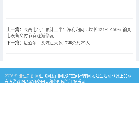
上一篇：
长高电气：预计上半年净利润同比增长421%-450% 输变
电设备交付节奏逐渐修复
下一篇：
尼泊尔一头流亡大象17年杀死25人
2026 © 浩江知识网
汇飞网
发门网
比特空间
星座网
太阳生活网
能源
上品网
东方游戏网
八零商务网
太和茶叶网
浩江娱乐网