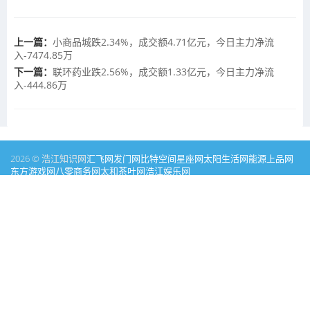
上一篇：
小商品城跌2.34%，成交额4.71亿元，今日主力净流
入-7474.85万
下一篇：
联环药业跌2.56%，成交额1.33亿元，今日主力净流
入-444.86万
2026 © 浩江知识网
汇飞网
发门网
比特空间
星座网
太阳生活网
能源
上品网
东方游戏网
八零商务网
太和茶叶网
浩江娱乐网