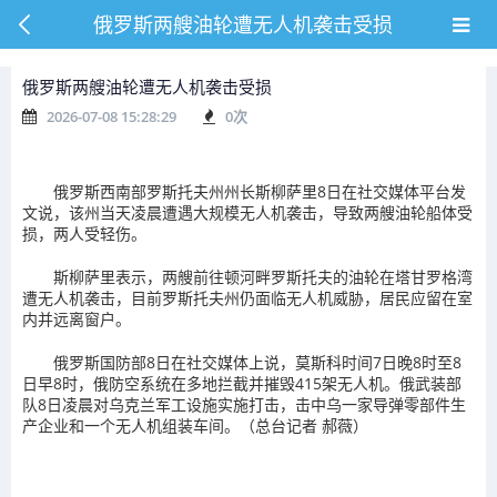
俄罗斯两艘油轮遭无人机袭击受损
俄罗斯两艘油轮遭无人机袭击受损
2026-07-08 15:28:29
0
次
俄罗斯西南部罗斯托夫州州长斯柳萨里8日在社交媒体平台发
文说，该州当天凌晨遭遇大规模无人机袭击，导致两艘油轮船体受
损，两人受轻伤。
斯柳萨里表示，两艘前往顿河畔罗斯托夫的油轮在塔甘罗格湾
遭无人机袭击，目前罗斯托夫州仍面临无人机威胁，居民应留在室
内并远离窗户。
俄罗斯国防部8日在社交媒体上说，莫斯科时间7日晚8时至8
日早8时，俄防空系统在多地拦截并摧毁415架无人机。俄武装部
队8日凌晨对乌克兰军工设施实施打击，击中乌一家导弹零部件生
产企业和一个无人机组装车间。（总台记者 郝薇）