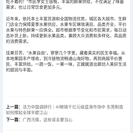
吃不着的！”市民李女士感慨，丰富的鲜果供给，不仅满足了味蕾
需求，也让日常饮食更加多元。
近年来，依托本土丰富货源和全国物流优势，城区各大超市、生鲜
门店全力保障夏季水果供应，水果专区琳琅满目、品类齐全，平价
水果与特色鲜果一应俱全。超市根据季节变化和市民需求，每日动
态补货上新，持续更新水果品类，兼顾大众消费和多样化、高品质
的消费需求。
佳果芬芳、“水果自由”，寥寥几个字里，藏着真实的民生幸福。从
本地果园丰产增收，到冷链物流畅通山海好物，再到商超平价惠
民、丰富供给。一蔬一饭，一果一味，正娓娓道出廊坊人美好生活
的‌甜润与丰盈‌。
上一篇：
活力中国调研行｜AI眼镜千亿元级蓝海市场中 东莞制造
如何撑起全球半壁江山
下一篇：
广西汛情，这些谣言要当心