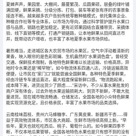
夏蝉声声，果园里、大棚间，藤蔓繁茂、瓜圆果硕，层叠的绿叶铺
满田埂，鲜果采摘、分级分拣、打包、装车等紧张有序的农事景象
接连不断。越来越多农户告别传统零散种植模式，依托集体企业、
种植合作社等专业体系，以市场为导向，通过科学管护提升水果口
感与品质，销路也更加稳定。更有近郊果园结合直播带货、采摘体
验、线下直销等模式，打通产销链路，让本地鲜果从田间直达市
井，既带动农户增收，也丰富了本地夏季水果市场供给。
暑热难当，走进城区各大农贸市场的水果区，空气中浮动着清新的
果香，映入眼帘的是色彩斑斓、生机盎然的“水果调色盘”。曾经受
交通、保鲜技术限制，各地特色鲜果难以长途运输、价格高昂，异
地时令水果还是“稀罕物”。如今物流体系四通八达，冷链运输高效
便捷，让市民在“家门口”就能尝遍全国鲜果。各种特色夏季鲜果，
经由冷链专车速运直达，最大程度保留新鲜口感。“物流跑起来，
成本降下来，进货出货少了顾虑……”采访中，不少从事水果批发的
商户深有体会，过去外地水果运输损耗大、到货不新鲜，不敢大批
量进货。现在城市物流畅通、仓储发达，全国各地的小众特色鲜果
能实现货源充足，且价格亲民，丰富了水果市场的品类选择。
云南桂味荔枝、贵州六马蜂糖李、广东黄皮果、新疆吊干杏……得
益于高效物流体系，市区各大商超、生鲜市场持续高频上新。“早
些年，夏天也就吃吃西瓜、桃子、葡萄什么的。如今鲜果四季不
断，不仅本地瓜果管够，全国各地特色水果也是只有想不到的没有