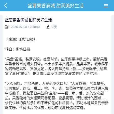
盛夏果香满城 甜润美好生活
盛夏果香满城 甜润美好生活
2026-07-08 12:38:41
0
次
（来源：廊坊日报）
转自：廊坊日报
“果盘”虽轻，装满安稳。盛夏时节，应季鲜果持续上市，馥郁果香
丰盈着城市的烟火日常。本土水果丰产提质、品类丰富，城市鲜果
物流畅通高效、货源充足，各大商超持续上新……多元鲜果供给丰
富了夏日“果盘”，也让市民享受到城市发展带来的民生红利。
“大久保桃、京欣西瓜，入夏必吃这口儿！”入夏以来，气温攀升、
日照充足，西瓜、甜瓜、桃、李、杏、葡萄等本地瓜果陆续进入集
中成熟季，撑起夏日果篮的“主场”——甜、脆、香、沙的安次甜
瓜，果香独特的大棚茉莉香葡萄、夏黑葡萄，清甜爆汁的西瓜……
依托优越的自然条件和不断优化的种植技术，廊坊本地鲜果凭借新
鲜美味、性价比高的优势，成为市民夏日选购首选。