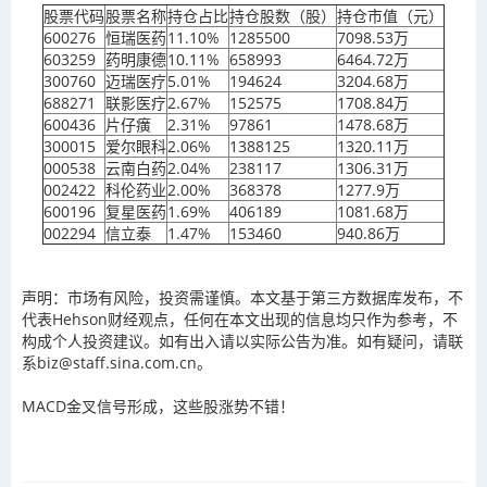
股票代码
股票名称
持仓占比
持仓股数（股）
持仓市值（元）
600276
恒瑞医药
11.10%
1285500
7098.53万
603259
药明康德
10.11%
658993
6464.72万
300760
迈瑞医疗
5.01%
194624
3204.68万
688271
联影医疗
2.67%
152575
1708.84万
600436
片仔癀
2.31%
97861
1478.68万
300015
爱尔眼科
2.06%
1388125
1320.11万
000538
云南白药
2.04%
238117
1306.31万
002422
科伦药业
2.00%
368378
1277.9万
600196
复星医药
1.69%
406189
1081.68万
002294
信立泰
1.47%
153460
940.86万
声明：市场有风险，投资需谨慎。本文基于第三方数据库发布，不
代表Hehson财经观点，任何在本文出现的信息均只作为参考，不
构成个人投资建议。如有出入请以实际公告为准。如有疑问，请联
系biz@staff.sina.com.cn。
MACD金叉信号形成，这些股涨势不错！