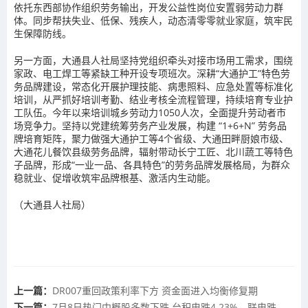
依托东西部协作组织劳务输出，开发公益性岗位安置弱劳动力群
体。同步帮扶失业、低保、残疾人，动态清零零就业家庭，筑牢民
生保障防线。
另一方面，大通县人社局坚持党组织牵头对接市场用工需求，围绕
家政、电工焊工等紧缺工种开设专项班次。深耕“大通护工”特色劳
务品牌建设，常态化开展护理技能、病患照料、应急处置等标准化
培训，从严抓好培训考勤、结业考核全流程管理，持续培育专业护
工队伍。今年以来培训城乡劳动力1050人次，全面提升劳动者市
场竞争力。坚持以党建统筹劳务产业发展，构建 “1+6+N” 劳务品
牌培育矩阵，聚力做强大通护工等4个省级、大通田畔厨娘市级、
大通花儿餐饮县级劳务品牌，辐射带动长宁工匠、北川蔬工等特色
子品牌，形成“一业一品、各具特色”的劳务品牌发展格局，为群众
稳就业、促增收筑牢品牌根基、激活内生动能。
（大通县人社局）
上一篇：
DR007重回政策利率下方 资金面进入均衡修复期
下一篇：
7月8日热门中概股多数下跌 台积电跌4.23%，联电跌