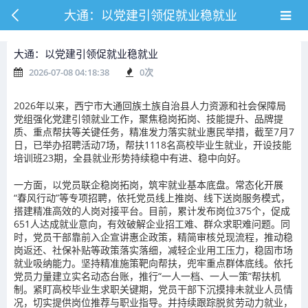
大通：以党建引领促就业稳就业
大通：以党建引领促就业稳就业
2026-07-08 04:18:38
0
次
2026年以来，西宁市大通回族土族自治县人力资源和社会保障局
党组强化党建引领就业工作，聚焦稳岗拓岗、技能提升、品牌提
质、重点帮扶等关键任务，精准发力落实就业惠民举措，截至7月7
日，已举办招聘活动7场，帮扶1118名高校毕业生就业，开设技能
培训班23期，全县就业形势持续稳中有进、稳中向好。
一方面，以党员联企稳岗拓岗，筑牢就业基本底盘。常态化开展
“春风行动”等专项招聘，依托党员线上推岗、线下送岗服务模式，
搭建精准高效的人岗对接平台。目前，累计发布岗位375个，促成
651人达成就业意向，有效破解企业招工难、群众求职难问题。同
时，党员干部靠前入企宣讲惠企政策，精简审核兑现流程，推动稳
岗返还、社保补贴等政策落实落细，减轻企业用工压力，稳固市场
就业吸纳能力。坚持精准施策靶向帮扶，兜牢重点群体底线。依托
党员力量建立实名动态台账，推行“一人一档、一人一策”帮扶机
制。紧盯高校毕业生求职关键期，党员干部下沉摸排未就业人员情
况，切实提供岗位推荐与职业指导。并持续跟踪脱贫劳动力就业，