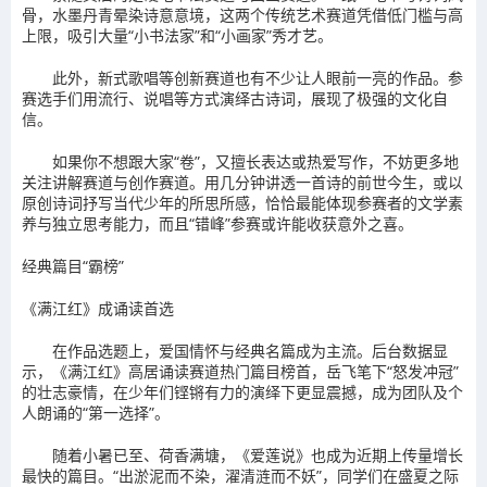
骨，水墨丹青晕染诗意意境，这两个传统艺术赛道凭借低门槛与高
上限，吸引大量“小书法家”和“小画家”秀才艺。
此外，新式歌唱等创新赛道也有不少让人眼前一亮的作品。参
赛选手们用流行、说唱等方式演绎古诗词，展现了极强的文化自
信。
如果你不想跟大家“卷”，又擅长表达或热爱写作，不妨更多地
关注讲解赛道与创作赛道。用几分钟讲透一首诗的前世今生，或以
原创诗词抒写当代少年的所思所感，恰恰最能体现参赛者的文学素
养与独立思考能力，而且“错峰”参赛或许能收获意外之喜。
经典篇目“霸榜”
《满江红》成诵读首选
在作品选题上，爱国情怀与经典名篇成为主流。后台数据显
示，《满江红》高居诵读赛道热门篇目榜首，岳飞笔下“怒发冲冠”
的壮志豪情，在少年们铿锵有力的演绎下更显震撼，成为团队及个
人朗诵的“第一选择”。
随着小暑已至、荷香满塘，《爱莲说》也成为近期上传量增长
最快的篇目。“出淤泥而不染，濯清涟而不妖”，同学们在盛夏之际