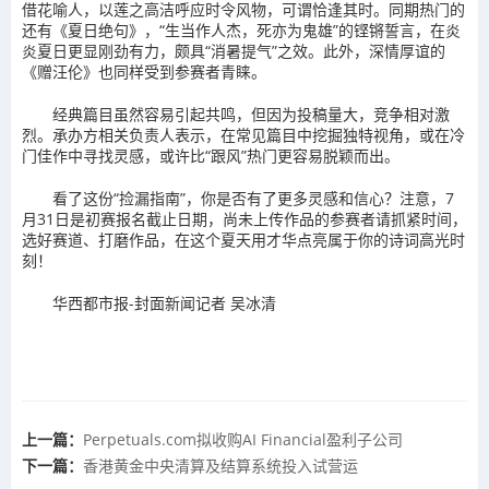
借花喻人，以莲之高洁呼应时令风物，可谓恰逢其时。同期热门的
还有《夏日绝句》，“生当作人杰，死亦为鬼雄”的铿锵誓言，在炎
炎夏日更显刚劲有力，颇具“消暑提气”之效。此外，深情厚谊的
《赠汪伦》也同样受到参赛者青睐。
经典篇目虽然容易引起共鸣，但因为投稿量大，竞争相对激
烈。承办方相关负责人表示，在常见篇目中挖掘独特视角，或在冷
门佳作中寻找灵感，或许比“跟风”热门更容易脱颖而出。
看了这份“捡漏指南”，你是否有了更多灵感和信心？注意，7
月31日是初赛报名截止日期，尚未上传作品的参赛者请抓紧时间，
选好赛道、打磨作品，在这个夏天用才华点亮属于你的诗词高光时
刻！
华西都市报-封面新闻记者 吴冰清
上一篇：
Perpetuals.com拟收购AI Financial盈利子公司
下一篇：
香港黄金中央清算及结算系统投入试营运