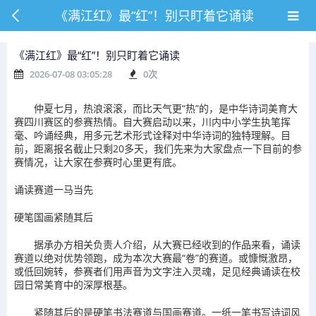
《满江红》最“红”！别只盯着它诵读
《满江红》最“红”！别只盯着它诵读
2026-07-08 03:05:28
0
次
仲夏七月，热浪滚滚，而比天气更“热”的，是中华诗词美育大
赛四川赛区的参赛热情。自大赛启动以来，川内中小学生执笔挥
毫、吟诵经典，用多元艺术形式诠释对中华诗词的独特理解。目
前，距离报名截止只剩20多天，我们先来为大家盘点一下目前的参
赛情况，让大家在参赛时心里更有底。
诵读赛道一马当先
硬笔国画紧随其后
据承办方相关负责人介绍，从大赛已经收到的作品来看，诵读
赛道以绝对优势领跑，成为本次大赛最“卷”的赛道。或慷慨激昂，
或低回婉转，参赛者们用声音为文字注入灵魂，足见经典诵读在校
园日常美育中的深厚根基。
紧随其后的是硬笔书法赛道与国画赛道。一纸一笔书写诗词风