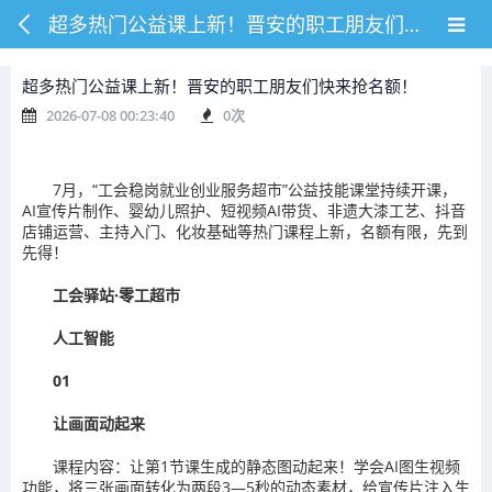
超多热门公益课上新！晋安的职工朋友们快来抢名额！
超多热门公益课上新！晋安的职工朋友们快来抢名额！
2026-07-08 00:23:40
0
次
7月，
“工会稳岗就业创业服务超市”公益技能课堂
持续开课，
AI宣传片制作、婴幼儿照护、短视频AI带货、非遗大漆工艺、抖音
店铺运营、主持入门、化妆基础等热门课程上新，名额有限，先到
先得！
工会驿站·零工超市
人工智能
01
让画面动起来
课程内容：让第1节课生成的静态图动起来！学会AI图生视频
功能，将三张画面转化为两段3—5秒的动态素材，给宣传片注入生