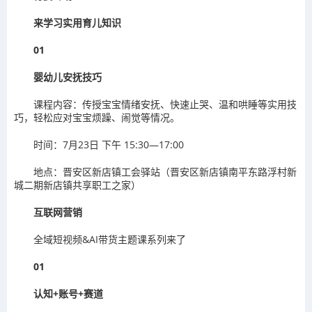
来学习实用育儿知识
01
婴幼儿安抚技巧
课程内容：传授宝宝情绪安抚、快速止哭、温和哄睡等实用技
巧，轻松应对宝宝烦躁、闹觉等情况。
时间：7月23日 下午 15:30—17:00
地点：晋安区新店镇工会驿站（晋安区新店镇南平东路浮村新
城二期新店镇共享职工之家）
互联网营销
全域短视频&AI带货主题课系列来了
01
认知+账号+赛道