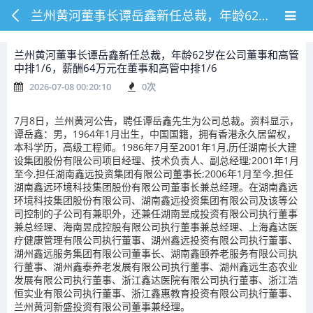
兰州黄河董事长谭岳鑫新任总裁，年龄62岁在公司董事和高管中排1/6，薪酬64万元在董事和高管中排1/6
兰州黄河董事长谭岳鑫新任总裁，年龄62岁在公司董事和高管
中排1/6，薪酬64万元在董事和高管中排1/6
2026-07-08 00:20:10
0
次
7月8日，兰州黄河公告，聘任谭岳鑫先生为公司总裁。资料显示，
谭岳鑫：男，1964年1月出生，中国国籍，拥有香港永久居留权，
本科学历，高级工程师。1986年7月至2001年1月,历任湖南长大建
设集团股份有限公司项目经理、技术负责人、副总经理;2001年1月
至今,担任湖南鑫远投资集团有限公司董事长;2006年1月至今,担任
湖南鑫远环境科技集团股份有限公司董事长兼总经理。在湖南鑫远
环境科技集团股份有限公司、湖南鑫远投资集团有限公司及该等公
司控制的子公司有兼职外，还兼任湖南昱成投资有限公司执行董事
兼总经理、海南昱成控股有限公司执行董事兼总经理、上海鑫达医
疗健康管理有限公司执行董事、湖州鑫远投资有限公司执行董事、
湖州鑫远服务集团有限公司董事长、湖南鑫颐养老服务有限公司执
行董事、湖州鑫泰养老发展有限公司执行董事、湖州鑫远生态农业
发展有限公司执行董事、浙江鑫达医院有限公司执行董事、浙江浩
恒实业有限公司执行董事、浙江鑫惠教育投资有限公司执行董事、
兰州黄河新盛投资有限公司董事兼经理。