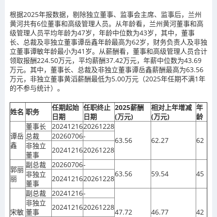
根据2025年报数据，剔除独立董事、监事会主席、监事后，兰州
黄河共有6位董事和高级管理人员。从年龄看，兰州黄河董事和高
级管理人员平均年龄为47岁，年龄中位数为43岁，其中，董事
长、总裁及非独立董事谭岳鑫年龄最高为62岁，财务负责人及非独
立董事谭敏年龄最小为41岁。从薪酬看，董事和高级管理人员合计
领取报酬224.50万元，平均薪酬37.42万元，年薪中位数为43.69
万元。其中，董事长、总裁及非独立董事谭岳鑫薪酬最高为63.56
万元，非独立董事黄滔薪酬最低为5.00万元（2025年任期不满1年
的不参与统计）。
任期起始
任职终止
2025薪酬
相对上年增减
年
姓名
职务
日期
日期
(万元)
(万元)
龄
董事长
20241216
20261228
谭岳
总裁
20260706
-
63.56
62.27
62
鑫
非独立
20241216
20261228
董事
副总裁
20260706
-
郭丽
63.56
59.54
45
非独立
丽
20241216
20261228
董事
副总裁
20241216
-
非独立
20241216
20261228
宋敏
董事
47.72
46.77
42