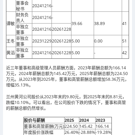
董事会
20241216
-
秘书
财务负
20241216
-
责人
谭敏
39.66
38.89
41
非独立
20241216
20261228
董事
非独立
王冬
20231229
20261228
5.00
0.00
51
董事
非独立
黄滔
20241216
20261228
5.00
-
42
董事
近三年董事和高级管理人员薪酬方面，2023年薪酬总额为166.14
万元，2024年薪酬总额为145.42万元，2025年薪酬总额为224.50
万元。从2023年到2025年，董事和高管薪酬总额增加58.36万元，
增幅35.13%。
兰州黄河公司股价从2023年末的9.80元，到2025年末的8.81元，
跌幅10.10%。可以看出，在公司股价下跌的情况下，董事和高管
的薪酬总额仍然增长。
股价与薪酬
2025
2024
2023
董事和高管薪酬(万元)
224.50
145.42
166.14
年度股价涨跌幅
26.40%
-28.88%
-19.28%