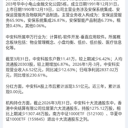
203号华中小龟山金融文化公园5栋，成立日期1991年12月31日，
上市日期1990年12月19日，公司主营业务涉及安保系统集成、安
保运营服务及物联网产品制造。主营业务收入构成为：安保运营服
务65.90%，安保系统集成26.87%，安保智能产品制造6.73%，租
赁0.43%，其他0.06%。
中安科所属申万行业为：计算机-软件开发-垂直应用软件。所属概
念板块包括：物业管理概念、小盘均衡、低价、低价股、医疗信息
化等。
截至3月31日，中安科股东户数11.41万，较上期减少6.42%；人均
流通股20303股，较上期增加6.87%。2026年1月-3月，中安科实
现营业收入6.52亿元，同比减少12.63%；归母净利润2837.02万
元，同比增长230.61%。
分红方面，中安科A股上市后累计派现3.51亿元。近三年，累计派
现0.00元。
机构持仓方面，截止2026年3月31日，中安科十大流通股东中，香
港中央结算有限公司位居第六大流通股东，持股1275.12万股，相
比上期减少1307.48万股。南方中证1000ETF（512100）、华夏中
证1000ETF（159845）退出十大流通股东之列。