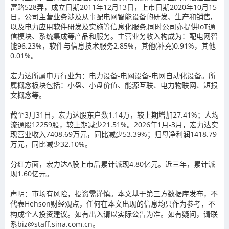
富路528弄，成立日期2011年12月13日，上市日期2020年10月15
日，公司主营业务涉及从事配电网智能设备的研发、生产和销售,
以及电力应用软件研发及实施等信息化服务,同时公司亦提供IoT通
信模块、系统集成等产品和服务。主营业务收入构成为：配电网智
能96.23%，软件与信息技术服务2.85%，其他(补充)0.91%，其他
0.01%。
宏力达所属申万行业为：电力设备-电网设备-电网自动化设备。所
属概念板块包括：小盘、小盘价值、能源互联、电力物联网、短报
文概念等。
截至3月31日，宏力达股东户数1.14万，较上期增加27.41%；人均
流通股12259股，较上期减少21.51%。2026年1月-3月，宏力达实
现营业收入7408.69万元，同比减少53.39%；归母净利润1418.79
万元，同比减少32.10%。
分红方面，宏力达A股上市后累计派现4.80亿元。近三年，累计派
现1.60亿元。
声明：市场有风险，投资需谨慎。本文基于第三方数据库发布，不
代表Hehson财经观点，任何在本文出现的信息均只作为参考，不
构成个人投资建议。如有出入请以实际公告为准。如有疑问，请联
系biz@staff.sina.com.cn。