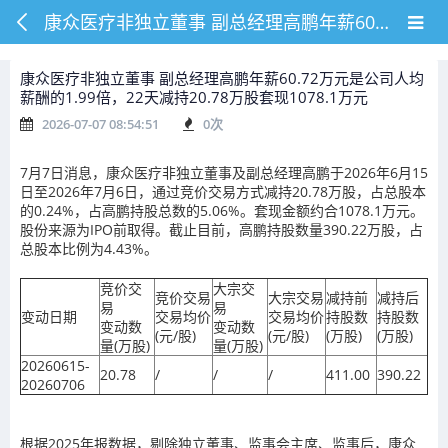
康众医疗非独立董事 副总经理高鹏年薪60.72万元是公司人均薪酬的1.99倍，22天减持20.78万股套现1078.1万元
康众医疗非独立董事 副总经理高鹏年薪60.72万元是公司人均
薪酬的1.99倍，22天减持20.78万股套现1078.1万元
2026-07-07 08:54:51
0
次
7月7日消息，康众医疗非独立董事及副总经理高鹏于2026年6月15
日至2026年7月6日，通过竞价交易方式减持20.78万股，占总股本
的0.24%，占高鹏持股总数的5.06%。套现金额约合1078.1万元。
股份来源为IPO前取得。截止目前，高鹏持股数量390.22万股，占
总股本比例为4.43%。
竞价交
大宗交
竞价交易
大宗交易
减持前
减持后
易
易
变动日期
交易均价
交易均价
持股数
持股数
变动数
变动数
(元/股)
(元/股)
(万股)
(万股)
量(万股)
量(万股)
20260615-
20.78
/
/
/
411.00
390.22
20260706
根据2025年报数据，剔除独立董事、监事会主席、监事后，康众