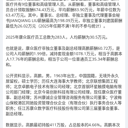
医疗共有9位董事和高级管理人员。从薪酬看，董事和高级管理人
员合计领取报酬674.43万元，平均薪酬83.90万元，年薪中位数为
63.47万元。其中，董事长、总经理、非独立董事及代理董事会秘
书JIANQIANG LIU薪酬最高为198.09万元，非独立董事刘建国薪酬
最低为26.02万元（2025年任期不满1年的不参与统计）。
2025年康众医疗员工总数为283人，人均薪酬为30.5万元。
也就是说，康众医疗非独立董事及副总经理高鹏薪酬60.72万，是
公司人均薪酬的1.99倍，减持套现金额1078.1万元，相当于高鹏本
人17.76年的薪酬总和，相当于公司一位普通员工35.34年薪酬总
和。
公开资料显示，高鹏，男，1963年出生，中国国籍，无境外永久
居留权，硕士学历；历任大连海事大学教师；北京联想集团工程
师；北京卓鹏电子技术有限公司经理；北京首钢环星触摸电脑有限
公司部门经理；北京今易创新科技有限公司经理，现任康众医疗董
事、副总经理；苏州康诚企业管理咨询服务有限公司董事；宁波梅
山保税港区同驰投资管理合伙企业（有限合伙）执行事务合伙人等
职务；任江苏康众数字医疗科技股份有限公司第三届董事会董事、
副总经理。
数据显示，高鹏最初持股411万股，占总股本的4.66%。高鹏本次