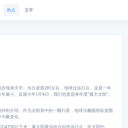
热点
文学
同步现身天宇。当日凌晨2时左右，地球过远日点，这是一年
年最小。反观今年1月4日，我们也曾迎来年度“最大太阳”。
仲利介绍，作为太阳系中的一颗行星，地球沿椭圆形轨道围
中不断变化。
4710亿千米；离太阳最远的点叫作远日点，距太阳约