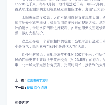
1.5210亿千米。每年1月初，地球经过近日点；每年7月
得从地球观测到的太阳视直径发生相应改变。遵循“近大远
太阳表面温度极高，人们不能用肉眼直接观看太阳，否
须搭配专业减光器材，或是采用间接投影的观测方式。感
汁的清水，借助水面倒影进行观看。如果使用天文望远镜
膜，做好完整防护。
这里还存在一个看似相悖的现象：当地球运行至远日点
小暑节气，民间素有“节到小暑进伏天”的说法。
刘仲利解释说，日地距离年变化约500万千米，但这个
球的四季更替主要取决于黄赤交角（约23.5度）的存在
季，北半球太阳光照射角度高、光照时间长，接收到的太
上一篇：
法国也要求复核
下一篇：
聚识 润心 启思
相关内容