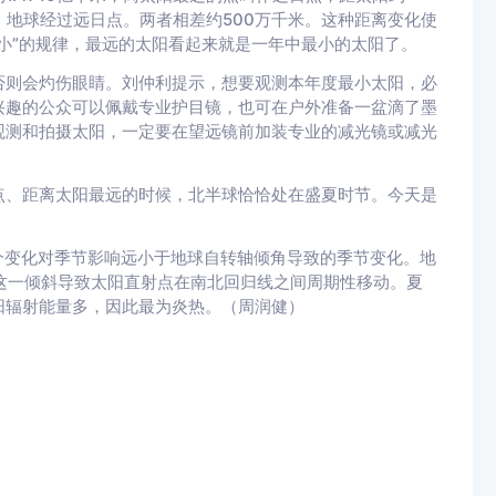
初，地球经过远日点。两者相差约500万千米。这种距离变化使
小”的规律，最远的太阳看起来就是一年中最小的太阳了。
则会灼伤眼睛。刘仲利提示，想要观测本年度最小太阳，必
兴趣的公众可以佩戴专业护目镜，也可在户外准备一盆滴了墨
观测和拍摄太阳，一定要在望远镜前加装专业的减光镜或减光
、距离太阳最远的时候，北半球恰恰处在盛夏时节。今天是
变化对季节影响远小于地球自转轴倾角导致的季节变化。地
。这一倾斜导致太阳直射点在南北回归线之间周期性移动。夏
阳辐射能量多，因此最为炎热。（周润健）