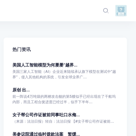
热门资讯
美国人工智能模型为何屡屡“越界...
美国三家人工智能（AI）企业近来陆续承认旗下模型在测试中“越
界”，侵入其他机构的系统，引发全球业界广...
原创 出...
前一阵说4万吨级的两栖攻击舰的第5艘似乎已经出现在了干船坞
内部，而且工程合拢进度已经过半，似乎下半年...
女子帮公司作证被前同事吐口水侮...
（来源：法治日报）转自：法治日报 【#女子帮公司作证被前...
美参议院通过临时拨款法案 暂缓...