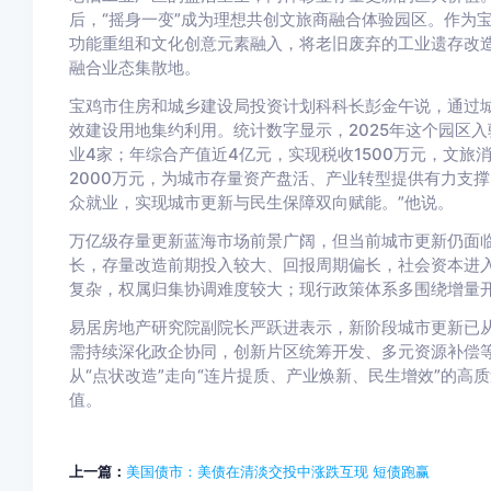
后，“摇身一变”成为理想共创文旅商融合体验园区。作为
功能重组和文化创意元素融入，将老旧废弃的工业遗存改
融合业态集散地。
宝鸡市住房和城乡建设局投资计划科科长彭金午说，通过
效建设用地集约利用。统计数字显示，2025年这个园区入
业4家；年综合产值近4亿元，实现税收1500万元，文旅
2000万元，为城市存量资产盘活、产业转型提供有力支撑
众就业，实现城市更新与民生保障双向赋能。”他说。
万亿级存量更新蓝海市场前景广阔，但当前城市更新仍面
长，存量改造前期投入较大、回报周期偏长，社会资本进
复杂，权属归集协调难度较大；现行政策体系多围绕增量
易居房地产研究院副院长严跃进表示，新阶段城市更新已
需持续深化政企协同，创新片区统筹开发、多元资源补偿
从“点状改造”走向“连片提质、产业焕新、民生增效”的
值。
上一篇：
美国债市：美债在清淡交投中涨跌互现 短债跑赢