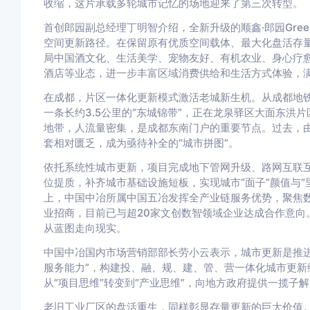
收缩，这片承载多轮城市记忆的场地迎来了第三次转型。
首创郎园副总经理丁明智介绍，全新升级的顺鑫·郎园Gre
空间更新路径。在保留原有优质空间载体、最大化盘活存
局中国酒文化、生活美学、宠物友好、有机农业、身心疗
酒店等业态，进一步丰富区域消费供给和生活方式体验，
在成都，片区一体化更新模式激活老城新生机。从成都地
一条长约3.5公里的“东城锦带”，正在龙泉驿区大面东洪
地带，人流量密集，是成都东南门户的重要节点。过去，
套相对匮乏，成为亟待补全的“城市拼图”。
依托系统性城市更新，项目完成地下管网升级、路网互联
位提质，补齐城市基础设施短板，实现城市“面子”颜值与
上，中国中冶所属中国五冶发挥全产业链服务优势，聚焦
业招商，目前已与超20家文创数智领域企业达成合作意向
从蓝图走向现实。
中国中冶国内市场营销部部长劳小云表示，城市更新是推进
服务能力”，构建投、融、规、建、管、营一体化城市更新
从“项目思维”转变到“产业思维”，向地方政府提供一揽子
老旧工业厂区的盘活重生，同样彰显存量更新的巨大价值。