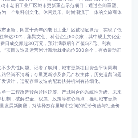
宝鸡市老旧工业厂区城市更新重点示范项目，通过空间重塑、
造为一个集科创文化、休闲娱乐、时尚潮流于一体的文旅商体
城市更新，闲置十余年的老旧工业厂区被彻底盘活，实现了低
驻率达70%，集聚文创、科创企业50余家，其中规上文化企
消费日成交额超30万元，预计满载后年产值5亿元、利税
。“项目改造及运营累计新增就业岗位500余个，有效带动群
临不少共性问题。记者了解到，城市更新项目资金平衡周期
入路径尚不清晰；存量更新涉及多元产权主体，历史遗留问题
开发设计，适配存量改造的配套扶持机制有待细化。
从单一工程改造转向片区统筹、产城融合的系统性升级。未来
等机制，破解资金、权属、政策等核心痛点，推动城市更新
高质量发展新阶段，持续释放存量城市空间的经济价值与社会价