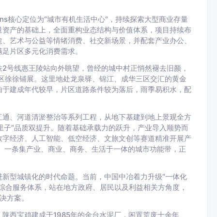
ens核心定位为“城市有机生活中心”，持续探索大型商业存量
量资产的基础上，全面重构业态结构与价值体系，项目持续布
愈、艺术与公益等情绪消费、社交新场景，并配套产业办公、
满足片区多元化消费需求。
铁2号线惠王陵站向外眺望，曾经的城中村正悄然褪去旧颜，
片区徐徐铺展。这里地处龙泉驿、锦江、成华三区交汇的黄金
由于建成年代较早，片区道路条件较为落后，雨季易积水，配
互通、河道清淤整治等系列工程，从地下基建到地上景观全方
“里子”品质双提升。随着基础承载力的跃升，产业导入顺势而
数字经济、人工智能、低空经济、文旅文创等赛道精准开展产
。一条集产业、商业、商务、生活于一体的城市功能带，正
新型城镇化的时代命题。当前，中国中冶着力升级“一体化
综合服务体系，站在地方政府、居民以及利益相关方角度，
解决方案。
陕西宝鸡建成于1985年的金台水泥厂，闲置荒废十余年