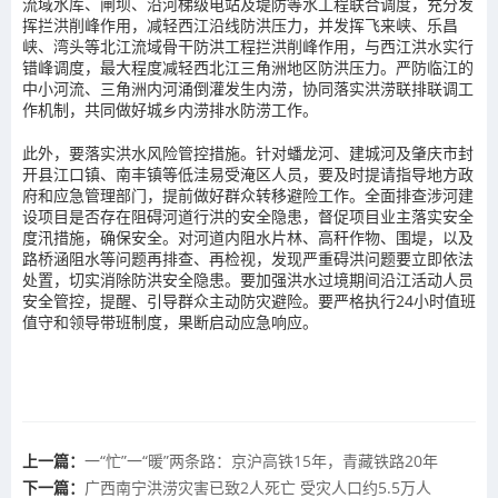
流域水库、闸坝、沿河梯级电站及堤防等水工程联合调度，充分发
挥拦洪削峰作用，减轻西江沿线防洪压力，并发挥飞来峡、乐昌
峡、湾头等北江流域骨干防洪工程拦洪削峰作用，与西江洪水实行
错峰调度，最大程度减轻西北江三角洲地区防洪压力。严防临江的
中小河流、三角洲内河涌倒灌发生内涝，协同落实洪涝联排联调工
作机制，共同做好城乡内涝排水防涝工作。
此外，要落实洪水风险管控措施。针对蟠龙河、建城河及肇庆市封
开县江口镇、南丰镇等低洼易受淹区人员，要及时提请指导地方政
府和应急管理部门，提前做好群众转移避险工作。全面排查涉河建
设项目是否存在阻碍河道行洪的安全隐患，督促项目业主落实安全
度汛措施，确保安全。对河道内阻水片林、高秆作物、围堤，以及
路桥涵阻水等问题再排查、再检视，发现严重碍洪问题要立即依法
处置，切实消除防洪安全隐患。要加强洪水过境期间沿江活动人员
安全管控，提醒、引导群众主动防灾避险。要严格执行24小时值班
值守和领导带班制度，果断启动应急响应。
上一篇：
一“忙”一“暖”两条路：京沪高铁15年，青藏铁路20年
下一篇：
广西南宁洪涝灾害已致2人死亡 受灾人口约5.5万人