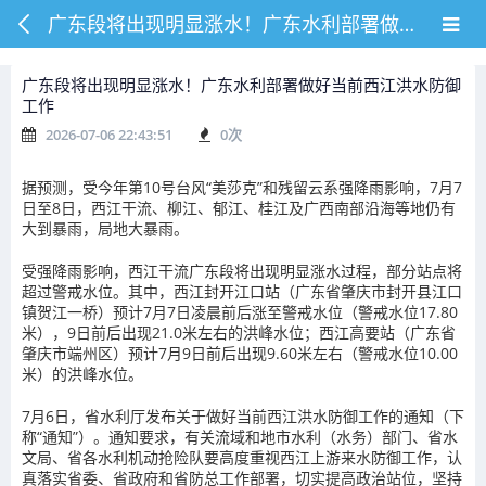
广东段将出现明显涨水！广东水利部署做好当前西江洪水防御工作
广东段将出现明显涨水！广东水利部署做好当前西江洪水防御
工作
2026-07-06 22:43:51
0
次
据预测，受今年第10号台风“美莎克”和残留云系强降雨影响，7月7
日至8日，西江干流、柳江、郁江、桂江及广西南部沿海等地仍有
大到暴雨，局地大暴雨。
受强降雨影响，西江干流广东段将出现明显涨水过程，部分站点将
超过警戒水位。
其中，西江封开江口站（广东省肇庆市封开县江口
镇贺江一桥）预计7月7日凌晨前后涨至警戒水位（警戒水位17.80
米），9日前后出现21.0米左右的洪峰水位；西江高要站（广东省
肇庆市端州区）预计7月9日前后出现9.60米左右（警戒水位10.00
米）的洪峰水位。
7月6日，省水利厅发布关于做好当前西江洪水防御工作的通知（下
称“通知”）。通知要求，有关流域和地市水利（水务）部门、省水
文局、省各水利机动抢险队要高度重视西江上游来水防御工作，认
真落实省委、省政府和省防总工作部署，切实提高政治站位，坚持