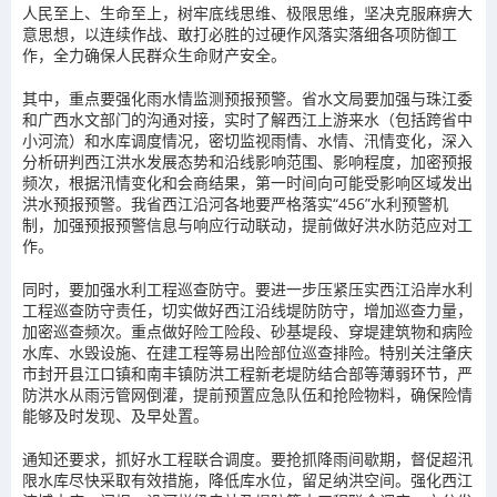
人民至上、生命至上，树牢底线思维、极限思维，坚决克服麻痹大
意思想，以连续作战、敢打必胜的过硬作风落实落细各项防御工
作，全力确保人民群众生命财产安全。
其中，
重点要强化雨水情监测预报预警。
省水文局要加强与珠江委
和广西水文部门的沟通对接，实时了解西江上游来水（包括跨省中
小河流）和水库调度情况，密切监视雨情、水情、汛情变化，深入
分析研判西江洪水发展态势和沿线影响范围、影响程度，加密预报
频次，根据汛情变化和会商结果，第一时间向可能受影响区域发出
洪水预报预警。我省西江沿河各地要严格落实“456”水利预警机
制，加强预报预警信息与响应行动联动，提前做好洪水防范应对工
作。
同时，
要加强水利工程巡查防守。
要进一步压紧压实西江沿岸水利
工程巡查防守责任，切实做好西江沿线堤防防守，增加巡查力量，
加密巡查频次。重点做好险工险段、砂基堤段、穿堤建筑物和病险
水库、水毁设施、在建工程等易出险部位巡查排险。特别关注肇庆
市封开县江口镇和南丰镇防洪工程新老堤防结合部等薄弱环节，严
防洪水从雨污管网倒灌，提前预置应急队伍和抢险物料，确保险情
能够及时发现、及早处置。
通知还要求，
抓好水工程联合调度。
要抢抓降雨间歇期，督促超汛
限水库尽快采取有效措施，降低库水位，留足纳洪空间。强化西江