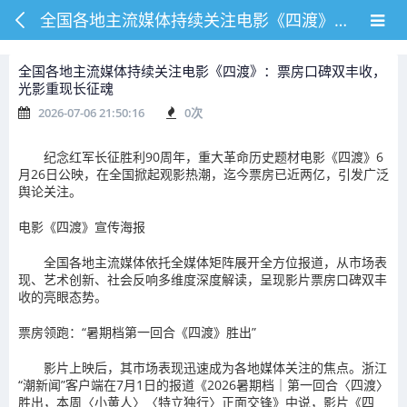
全国各地主流媒体持续关注电影《四渡》：票房口碑双丰收，光影重现长征魂
全国各地主流媒体持续关注电影《四渡》：票房口碑双丰收，
光影重现长征魂
2026-07-06 21:50:16
0
次
纪念红军长征胜利90周年，重大革命历史题材电影《四渡》6
月26日公映，在全国掀起观影热潮，迄今票房已近两亿，引发广泛
舆论关注。
电影《四渡》宣传海报
全国各地主流媒体依托全媒体矩阵展开全方位报道，从市场表
现、艺术创新、社会反响多维度深度解读，呈现影片票房口碑双丰
收的亮眼态势。
票房领跑：“暑期档第一回合《四渡》胜出”
影片上映后，其市场表现迅速成为各地媒体关注的焦点。浙江
“潮新闻”客户端在7月1日的报道《2026暑期档｜第一回合〈四渡〉
胜出，本周〈小黄人〉〈特立独行〉正面交锋》中说，影片《四