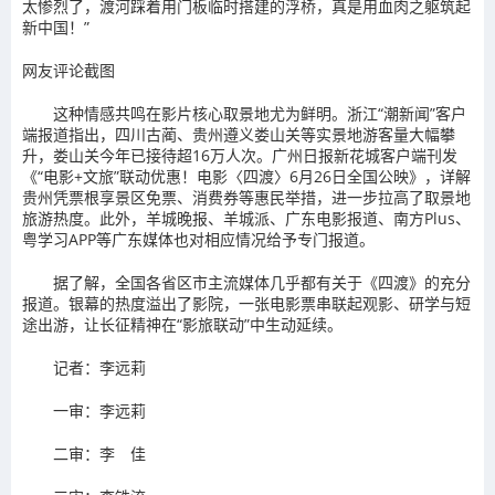
太惨烈了，渡河踩着用门板临时搭建的浮桥，真是用血肉之躯筑起
新中国！”
网友评论截图
这种情感共鸣在影片核心取景地尤为鲜明。浙江“潮新闻”客户
端报道指出，四川古蔺、贵州遵义娄山关等实景地游客量大幅攀
升，娄山关今年已接待超16万人次。广州日报新花城客户端刊发
《“电影+文旅”联动优惠！电影〈四渡〉6月26日全国公映》，详解
贵州凭票根享景区免票、消费券等惠民举措，进一步拉高了取景地
旅游热度。此外，羊城晚报、羊城派、广东电影报道、南方Plus、
粤学习APP等广东媒体也对相应情况给予专门报道。
据了解，全国各省区市主流媒体几乎都有关于《四渡》的充分
报道。银幕的热度溢出了影院，一张电影票串联起观影、研学与短
途出游，让长征精神在“影旅联动”中生动延续。
记者：李远莉
一审：李远莉
二审：李 佳