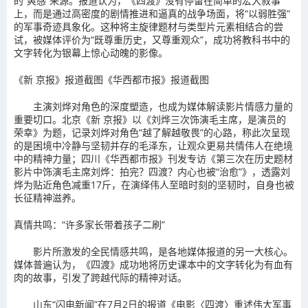
的“爽感”来源。报道认为，《四渡》没有停留在简单的宏大叙事
上，而是通过高密度的剧情推进和逼真的战争场面，将“以弱胜强”
的军事奇迹具象化。这种将主旋律题材与类型片元素相结合的尝
试，被媒体评价为“既尊重历史，又尊重观众”，成功将教科书中的
文字转化为银幕上惊心动魄的影像。
《新 京报》报道截图《华西都市报》报道截图
主演刘烨对角色的深度塑造，也成为媒体解读影片情感力量的
重要切口。北京《新 京报》以《刘烨三次饰演毛主席，是演员的
荣幸》为题，记录刘烨对角色“越了解越敬畏”的心路，称此次呈现
的是困境中冷静与坚韧并存的毛泽东，让观众更易共情伟人在绝境
中的精神力量；四川《华西都市报》刊发专访《第三次在历史题材
影片中饰演毛主席刘烨：拍完？四渡？内心也被“治愈”》，透露刘
烨为贴近角色减重17斤，在演绎伟人至暗时刻的坚韧时，自身也被
长征精神滋养。
真情共鸣：“许多家长带着孩子二刷”
影片所激发的全民情感共鸣，是各地媒体报道的另一大核心。
媒体普遍认为，《四渡》成功地将历史课本中的文字转化为有血有
肉的故事，引发了跨越代际的精神对话。
山东“闪电新闻”在7月2日的报道《电影〈四渡〉重述伟大军事