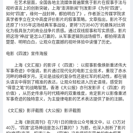
在艺术层面，全国各地主流媒体普遍聚焦于影片在叙事手法与
视听语言上的创新突破，上海“澎湃新闻”刊发影评《为何“四渡”，
如何“四渡”，缘何一战封神，都拍明白了》，作者浙江传媒学院求
真学者李立在文中高度评价影片的叙事策略。文章指出，影片不仅
还原了1935年这场经典军事战役，更将“3万对40万”的悬殊对比转
化为极具张力的商业战争片质感。通过双线叙事和写实质感，影片
把这场“神战”是怎么打赢的，从军事逻辑到战场细节，都拍得清清
楚楚、明明白白，让观众在震撼的视听体验中读懂了历史。
电影《四渡》宣传海报
上海《文汇报》的影评《〈四渡〉：以叙事影像焕新重述伟大
军事奇迹》中强调，影片通过现代化的电影工业技术，重现了赤水
河畔的峥嵘岁月。无论是战役的复杂性还是红军的机动性，都在镜
头语言中得到了精准的表达，让观众轻松进入历史语境，感受到
“得意之笔”的战略智慧。香港《大公报》亦刊发影评《〈四渡〉的
价值》，从历史传承与时代精神的双重维度，肯定影片以影像重述
军事奇迹的独特意义，为主旋律电影的艺术表达提供了新的注脚。
《文汇报》影评截图《大公报》影评截图
上海《新民周刊》在7月1日的微信公众号推文中，以《3万对
40万，“四渡”这场神战是怎么打赢的？》为题，也深入剖析了影片