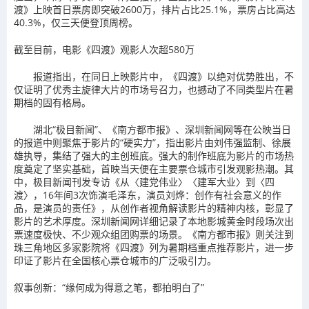
渡》上映首日票房即突破2600万，排片占比25.1%，票房占比高达
40.3%，仅三天便登顶周榜。
截至目前，电影《四渡》观影人次超580万
报道指出，在同日上映影片中，《四渡》以绝对优势胜出，不
仅证明了优秀主旋律大片的市场号召力，也撼动了不同类型片在暑
期档的固有格局。
湖北“极目新闻”、《南方都市报》、深圳新闻网等在公映当日
的报道中则聚焦于影片的“硬实力”，指出影片由刘伟强监制、徐展
雄执导，集结了强大的主创班底。强大的制作班底为影片的市场热
度奠定了坚实基础，首映当天便在主要票仓城市引发观影热潮。其
中，极目新闻刊发专访《从〈建党伟业〉〈建军大业〉到〈四
渡〉，16年间3次饰演毛泽东，演员刘烨：创作有社会意义的作
品，是演员的责任》，从创作者视角解读影片的精神内核，彰显了
影片的艺术厚度。深圳新闻网详细记录了本地影城黄金时段场次出
票速度极快、不少观众组团购票的场景。《南方都市报》则关注到
珠三角地区多家影院将《四渡》列为暑期档重点推荐影片，进一步
印证了影片在全国核心票仓城市的广泛吸引力。
叙事创新：“缘何成为得意之笔，都拍明白了”