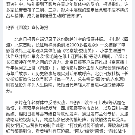
奇迹》中，特别提到了影片在青少年群体中的反响。报道指出，许
多家长带着孩子二刷、三刷，影片中展现的坚定信念和不屈不挠的
战斗精神，成为暑期档最生动的“德育课”。
电影《四渡》宣传海报
北京日报客户端记录了这份跨越时空的情感共振。《电影〈四
渡〉北京首映，长征精神感染到场2000多名观众》一文捕捉了电
影首映礼上老年观众集体朗诵《忆秦娥·娄山关》、小学生赠送书
法作品并称红军奔袭“像毛笔在纸上迂回转折”等动人瞬间，凸显出
长征精神在代际之间的穿透力。北京日报客户端还推出《京直播｜
千年运河之上聊〈四渡〉》，邀请影片部分主创人员畅谈创作初心
与幕后故事，让历史叙事与现实对话形成呼应。北京日报社旗下长
安街知事微信公众号影评《每一代人，总有需要“四渡”的赤水河》
则将战役升华为人生隐喻，激励当代年轻人在困境中汲取精神养
分。
影片在年轻群体中反响火热，#电影四渡今日上映#等话题在
微博、抖音双平台持续发酵。四川观察等省市媒体，以及四川古蔺
融媒、绵阳日报等县市级官号联动发声，通过发布主创专访、文旅
攻略及短视频切片，构建起多层次传播矩阵，有效触达青年受众。
网友“阿元”点赞影片的制作诚意：“打仗的戏份不偷懒，爆破和战壕
细节都很到位，看着特别有压迫感。”网友“绮梦”感慨：“前线战斗