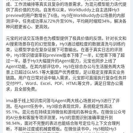
成、工作流编排等真实且复杂的场景需求，为混元模型能力迭代提
供了高价值的方向。自发布以来，WorkBuddy上自主选择Hy3
preview的用户数增长了6倍。Hy3在WorkBuddy办公场景的内部
测评中，任务成功率从72%升至90%，平均耗时缩短34%，解决各
种问题更省心、更高效。
元宝的对话交互场景也为模型提供了极具价值的反馈。针对长文和
AI搜索场景存在的幻觉现象，Hy3通过细粒度的数据清洗与训练约
束，让模型学会在复杂证据下可靠输出。在基于真实日志的评测
中，Hy3常识错误率较preview版本下降了一半，幻觉率下降了超
过一半。基于Hy3大幅提升的Agent能力，元宝也同步上线了
Agent功能。在其内部评估中，Hy3在综合办公与生活服务两大场
景上已超过GLM5.1等大量国产优秀模型，足以稳定支撑真实业务
链路。用户在日常对话中输入需求，元宝即可直接执行复杂任务并
交付PPT、Word、Excel、PDF、HTML等文件，满足日常办公需
求，且全部免费。
ima基于线上知识库问答与Agent两大核心场景对Hy3进行了评
测。在Agent任务中，Hy3综合表现优异，系统稳定性高达
95.1%。混元也在持续支持微信和游戏的各种业务。在微信公众号
的AI分身和客服专项评测里，Hy3的意图识别准确率提升到
98.94%，面对不完整的表达也能结合账号定位与上下文合理判
断，不脑补过度或机械套模板。在微信读书中，Hy3相较Hy3