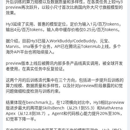
升后训练的算力规模以及数据质量和多样性，在各类任务上较Hy3
preview再次跃升，以较小尺寸首次比肩国内外大尺寸旗舰模型的
效果。
Hy3延续了实用、普惠的模型定位，定价为输入1元/百万tokens，
输出4元/百万tokens，输入命中缓存价格仅0.25元/百万tokens。
据介绍，目前Hy3已接入WorkBuddy/CodeBuddy、元宝、
Marvis、ima等多个业务，API已在腾讯云TokenHub上线，多个
海外API平台也将陆续接入。
preview版本上线后被腾讯内部多条产品线真实调用，被全球开发
者使用，在真实任务中反复验证。
这两个月的后训练迭代集中在三个方向，包括进一步提升后训练的
算力规模、数据质量和多样性，以及针对preview阶段暴露的幻觉
问题做细粒度检测与训练约束。
结果体现在benchmark上。在12项横向对比中，Hy3相比preview
版进步最大的两项是SkillsBench（从29.1到55.3）和MathArena
Apex（从12.8到38.7）。Agent和代码核心能力提升20%至30%，
幻觉率下降一半。