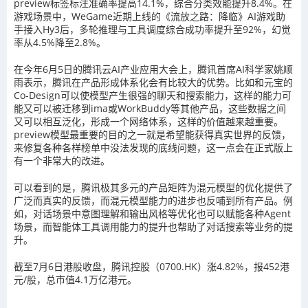
preview标签标注准确率提高14.1%，综合分类效能提升8.4%。在
游戏场景中，WeGame近期上线的《流放之路：降临》AI游戏助
手接入Hy3后，多轮推理与工具调度综合成功率提升至92%，幻觉
率从4.5%降至2.8%。
在今年6月5日的腾讯云AI产业应用大会上，腾讯首席AI科学家姚顺
雨表示，腾讯在产品形成体系化会有比较大的优势。比如和元宝的
Co-Design可以使模型产生很强的聊天和搜索能力，这样的能力可
能又可以被迁移到ima或WorkBuddy等其他产品，这些数据之间
又可以相互泛化，形成一个网络体系，这样的价值越来越重要。
preview模型最重要的目的之一就是希望能获得真实世界的反馈，
来修复各种各样榜单中没法发现的底线问题，这一点会在正式版上
有一个非常大的改进。
可以看到的是，腾讯极其多元的产品矩阵为混元模型的优化提供了
广泛而真实的反馈，而混元模型能力的进步也反哺到所有产品。例
如，对话场景中意图理解和输出风格等优化也可以赋能各种Agent
场景，而智能体工具调用能力的提升也帮助了对话搜索等业务的提
升。
截至7月6日港股收盘，腾讯控股（0700.HK）涨4.82%，报452港
元/股，总市值4.1万亿港元。