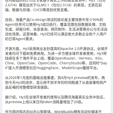
在内部组织的270位专家基于真实工作的模型盲测中，Hy3（均分
2.67/4）展现出优于GLM5.1（均分2.51/4）的表现，尤其在前
端、数据与存储、CI/CD等类别优势显著。
目前，海量产品Co-design测试的结论是主要场景中至少90%的
Agent任务可以使用Hy3成功执行，覆盖范围包括数据处理、文档
生成、研报分析、信息查询、网页制作、生活决策等办公与生活自
动化场景。这意味着，Hy3已经可以满足绝大多数企业和个人用户
的日常Agent需求。
开源方面，Hy3采用商业友好度高的Apache 2.0开源协议，全球开
发者均可下载和免费商用。为进一步方便全球开发者使用，Hy3将
陆续在多个海外平台上线，覆盖OpenRouter、Hermes、Kilo、
Cline、OpenClaw、OpenCode、CherryStudio等，且同时“Day
0”接入开源模型社区HuggingFace、ModelScope魔搭平台。
从2026年1月底的基础设施重建，到4月Hy3 preview的发布，再
到今天Hy3的进步，混元用不到半年的时间跑通了从底层重构到产
品反哺的完整模型研发链路。
据介绍，Hy3在全球开发者的使用以及腾讯海量真实业务中验证，
从preview上线以来日均token消耗量增加了20倍。
作为国内知名的AI办公智能体，WorkBuddy拥有自动化脚本生