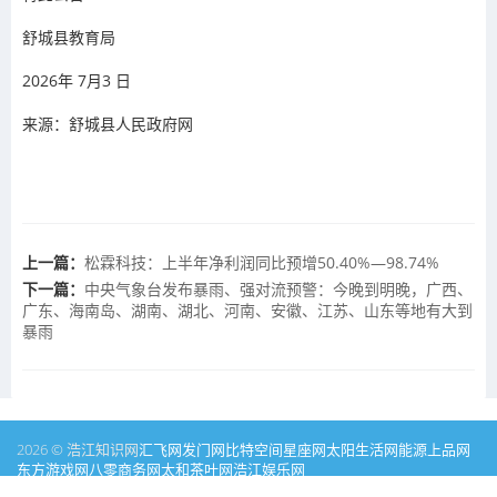
舒城县教育局
2026年 7月3 日
来
源：舒城县人民政府网
上一篇：
松霖科技：上半年净利润同比预增50.40%—98.74%
下一篇：
中央气象台发布暴雨、强对流预警：今晚到明晚，广西、
广东、海南岛、湖南、湖北、河南、安徽、江苏、山东等地有大到
暴雨
2026 © 浩江知识网
汇飞网
发门网
比特空间
星座网
太阳生活网
能源
上品网
东方游戏网
八零商务网
太和茶叶网
浩江娱乐网