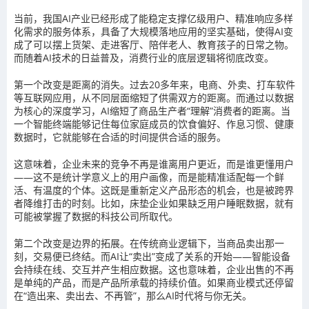
当前，我国AI产业已经形成了能稳定支撑亿级用户、精准响应多样
化需求的服务体系，具备了大规模落地应用的坚实基础，使得AI变
成了可以摆上货架、走进客厅、陪伴老人、教育孩子的日常之物。
而随着AI技术的日益普及，消费行业的底层逻辑将彻底改变。
第一个改变是距离的消失。过去20多年来，电商、外卖、打车软件
等互联网应用，从不同层面缩短了供需双方的距离。而通过以数据
为核心的深度学习，AI缩短了商品生产者“理解”消费者的距离。当
一个智能终端能够记住每位家庭成员的饮食偏好、作息习惯、健康
数据时，它就能够在合适的时间提供合适的服务。
这意味着，
企业未来的竞争不再是谁离用户更近，而是谁更懂用户
——这不是统计学意义上的用户画像，而是能精准适配每一个鲜
活、有温度的个体。
这既是重新定义产品形态的机会，也是被跨界
者降维打击的时刻。比如，床垫企业如果缺乏用户睡眠数据，就有
可能被掌握了数据的科技公司所取代。
第二个改变是边界的拓展。在传统商业逻辑下，当商品卖出那一
刻，交易便已终结。而AI让“卖出”变成了关系的开始——智能设备
会持续在线、交互并产生相应数据。这也意味着，企业出售的不再
是单纯的产品，而是产品所承载的持续价值。
如果商业模式还停留
在“造出来、卖出去、不再管”，那么AI时代将与你无关。