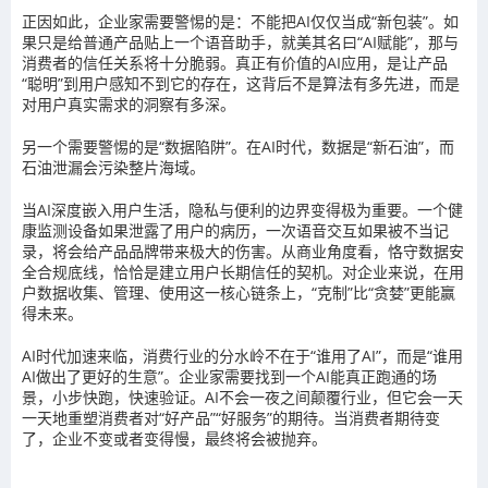
正因如此，企业家需要警惕的是：不能把AI仅仅当成“新包装”。如
果只是给普通产品贴上一个语音助手，就美其名曰“AI赋能”，那与
消费者的信任关系将十分脆弱。真正有价值的AI应用，是让产品
“聪明”到用户感知不到它的存在，这背后不是算法有多先进，而是
对用户真实需求的洞察有多深。
另一个需要警惕的是“数据陷阱”。在AI时代，数据是“新石油”，而
石油泄漏会污染整片海域。
当AI深度嵌入用户生活，隐私与便利的边界变得极为重要。一个健
康监测设备如果泄露了用户的病历，一次语音交互如果被不当记
录，将会给产品品牌带来极大的伤害。从商业角度看，恪守数据安
全合规底线，恰恰是建立用户长期信任的契机。
对企业来说，在用
户数据收集、管理、使用这一核心链条上，“克制”比“贪婪”更能赢
得未来。
AI时代加速来临，消费行业的分水岭不在于“谁用了AI”，而是“谁用
AI做出了更好的生意”。企业家需要找到一个AI能真正跑通的场
景，小步快跑，快速验证。
AI不会一夜之间颠覆行业，但它会一天
一天地重塑消费者对“好产品”“好服务”的期待。
当消费者期待变
了，企业不变或者变得慢，最终将会被抛弃。