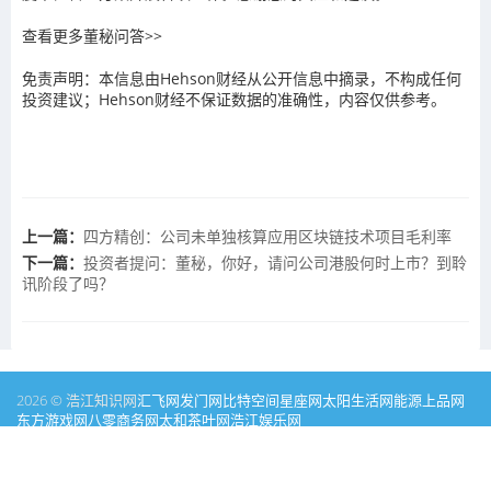
查看更多董秘问答>>
免责声明：本信息由Hehson财经从公开信息中摘录，不构成任何
投资建议；Hehson财经不保证数据的准确性，内容仅供参考。
上一篇：
四方精创：公司未单独核算应用区块链技术项目毛利率
下一篇：
投资者提问：董秘，你好，请问公司港股何时上市？到聆
讯阶段了吗？
2026 © 浩江知识网
汇飞网
发门网
比特空间
星座网
太阳生活网
能源
上品网
东方游戏网
八零商务网
太和茶叶网
浩江娱乐网