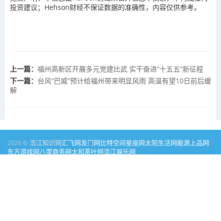
投资建议；Hehson财经不保证数据的准确性，内容仅供参考。
上一篇：
福州高新区开展多元党建比武 实干奋进“十五五”新征程
下一篇：
台风“巴威”预计给福州带来明显风雨 高温有望10日前后缓
解
2026 © 浩江知识网
汇飞网
发门网
比特空间
星座网
太阳生活网
能源
上品网
东方游戏网
八零商务网
太和茶叶网
浩江娱乐网