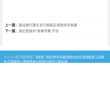
上一篇：
建设银行肇东支行赋能区域夜经济发展
下一篇：
湖北恩施州“青春市集”开办
2026 © 浩江知识网
汇飞网
发门网
比特空间
星座网
太阳生活网
能源
上品网
东方游戏网
八零商务网
太和茶叶网
浩江娱乐网