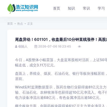
首页
知识
常识
学习
首页
热点
正文
尾盘异动！601101，收盘最后10分钟直线涨停！高
创始人
2026-07-06 16:23:45
今日，A股整体小幅震荡，大盘蓝筹股相对活跃，上证50
幅走低，成交3.11万亿元。
盘面上，养殖业、煤炭、石油石化、银行等板块涨幅居前，
居前。
Wind实时监测数据显示，医药生物行业获得逾81亿元主
输、石油石化、农林牧渔等也获得超10亿元净流入。电子行
电力设备净流出逾68亿元，有色金属净流出逾56亿元。
概念板块方面，创新药板块获得逾61亿元主力资金净流入