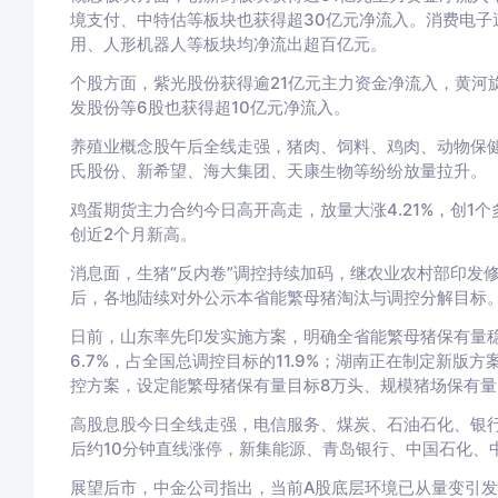
境支付、中特估等板块也获得超30亿元净流入。消费电子遭
用、人形机器人等板块均净流出超百亿元。
个股方面，紫光股份获得逾21亿元主力资金净流入，黄河
发股份等6股也获得超10亿元净流入。
养殖业概念股午后全线走强，猪肉、饲料、鸡肉、动物保
氏股份、新希望、海大集团、天康生物等纷纷放量拉升。
鸡蛋期货主力合约今日高开高走，放量大涨4.21%，创1
创近2个月新高。
消息面，生猪“反内卷”调控持续加码，继农业农村部印发
后，各地陆续对外公示本省能繁母猪淘汰与调控分解目标
日前，山东率先印发实施方案，明确全省能繁母猪保有量稳定
6.7%，占全国总调控目标的11.9%；湖南正在制定新版
控方案，设定能繁母猪保有量目标8万头、规模猪场保有量
高股息股今日全线走强，电信服务、煤炭、石油石化、银行等
后约10分钟直线涨停，新集能源、青岛银行、中国石化、
展望后市，中金公司指出，当前A股底层环境已从量变引发