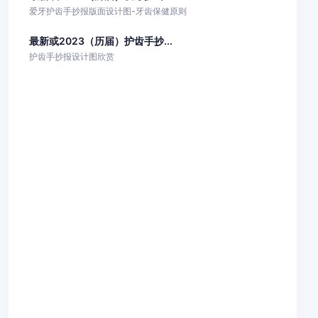
爱牙护齿手抄报版面设计图-牙齿保健原则
最新或2023（历届）护齿手抄...
护齿手抄报设计图欣赏