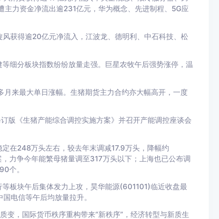
主力资金净流出逾231亿元，华为概念、先进制程、5G应
旋风获得逾20亿元净流入，江波龙、德明利、中石科技、松
健等细分板块指数纷纷放量走强。巨星农牧午后强势涨停，温
个多月来最大单日涨幅。生猪期货主力合约亦大幅高开，一度
修订版《生猪产能综合调控实施方案》并召开产能调控座谈会
。
在248万头左右，较去年末调减17.9万头，降幅约
方案，力争今年能繁母猪量调至317万头以下；上海也已公布调
90个。
板块午后集体发力上攻，昊华能源(601101)临近收盘最
中国电信等午后均放量拉升。
质变，国际货币秩序重构带来“新秩序”，经济转型与新质生