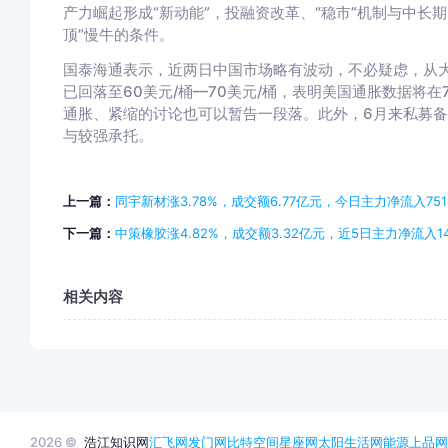
产力崛起形成“新动能”，投融资改革、“稳市”机制与中长期
顶”慢牛的条件。
国泰海通表示，近两日中国市场略有波动，不必疑虑，从
已回落至60美元/桶—70美元/桶，表明美国通胀数据将
通胀、紧缩的讨论也可以暂告一段落。此外，6月来私募
与较强承托。
上一篇：
同宇新材涨3.78%，成交额6.77亿元，今日主力净流入7518
下一篇：
中策橡胶涨4.82%，成交额3.32亿元，近5日主力净流入141
相关内容
2026 ©
浩江知识网
汇飞网
发门网
比特空间
星座网
太阳生活网
能源
上品