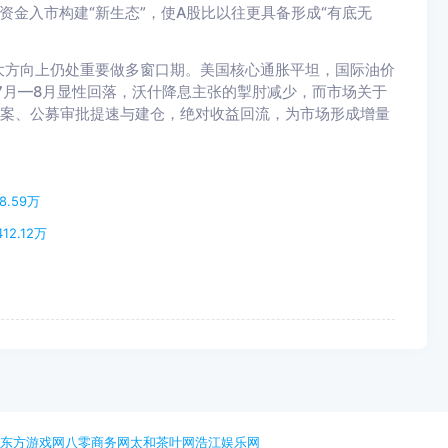
资金入市构建“新生态”，使A股比以往更具备形成“有底无
大方向上仍处重要做多窗口期。美国核心通胀平坦，国际油价
在7月—8月显性回落，沃什降息主张的掣肘减少，而市场关于
备案、公募审批提速与建仓，绝对收益回流，为市场形成增量
.59万
2.12万
网
东方游戏网
八零商务网
太和茶叶网
浩江娱乐网