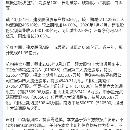
属概念板块包括：高股息100、长期破净、破净股、红利股、白酒
等。
截至3月31日，建发股份股东户数5.86万，较上期减少12.28%；人
均流通股49510股，较上期增加14.00%。2026年1月-3月，建发股
份实现营业收入1401.40亿元，同比减少2.53%；归母净利润7.01
亿元，同比增长20.06%。
分红方面，建发股份A股上市后累计派现210.69亿元。近三年，累
计派现61.95亿元。
机构持仓方面，截止2026年3月31日，建发股份十大流通股东中，
工银价值精选混合A（019085）位居第三大流通股东，持股
5255.44万股，相比上期增加2335.67万股。香港中央结算有限公
司位居第四大流通股东，持股4940.31万股，相比上期减少
3736.48万股。华泰柏瑞上证红利ETF（510880）位居第六大流通
股东，持股3669.06万股，相比上期减少742.16万股。中泰星元灵
活配置混合A（006567）位居第八大流通股东，持股3385.87万
股，相比上期增加508.46万股。南方中证500ETF（510500）退出
十大流通股东之列。
声明：市场有风险，投资需谨慎。本文基于第三方数据库发布，不
代表Hehson财经观点，任何在本文出现的信息均只作为参考，不