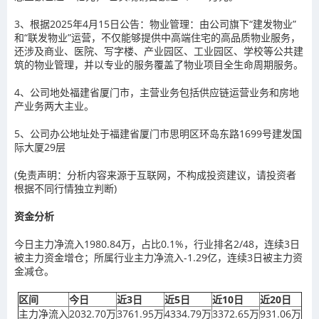
3、根据2025年4月15日公告：物业管理：由公司旗下“建发物业”
和“联发物业”运营，不仅能够提供中高端住宅的高品质物业服务，
还涉及商业、医院、写字楼、产业园区、工业园区、学校等公共建
筑的物业管理，并以专业的服务覆盖了物业项目全生命周期服务。
4、公司地处福建省厦门市，主营业务包括供应链运营业务和房地
产业务两大主业。
5、公司办公地址处于福建省厦门市思明区环岛东路1699号建发国
际大厦29层
(免责声明：分析内容来源于互联网，不构成投资建议，请投资者
根据不同行情独立判断)
资金分析
今日主力净流入1980.84万，占比0.1%，行业排名2/48，连续3日
被主力资金增仓；所属行业主力净流入-1.29亿，连续3日被主力资
金减仓。
区间
今日
近3日
近5日
近10日
近20日
主力净流入
2032.70万
3761.95万
4334.79万
3372.65万
931.06万