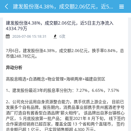
建发股份涨4.38%，成交额2.06亿元，近5日主力净流入4334.79万
建发股份涨4.38%，成交额2.06亿元，近5日主力净流入
4334.79万
2026-07-06 15:18:31
0
次
7月6日，建发股份涨4.38%，成交额2.06亿元，换手率0.84%，总
市值248.78亿元。
异动分析
高股息精选+白酒概念+物业管理+海峡两岸+福建自贸区
1、建发股份最近3年的股息率分别为：7.27%，6.65%，7.57%
2、公司充分运用自身资源整合能力，携手优质上游企业， 目前已
发展多个自有品牌。报告期内，消费品事业部携手贵州酱酒老字号
酒厂打造自有酱香型白酒品牌“薪火相传”。 该品牌出自茅台镇核心
产区， 5 月底投放第一批产品； 截至2021年 8 月下旬， 线下签约
合作渠道经销商已超百家，覆盖全国 13 个省和两个直辖市， 签约
总金额已超 1 亿元， 已实现销售额超 4,300 万元。