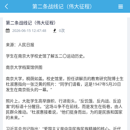
第二条战线记（伟大征程）
第二条战线记（伟大征程）
2026-06-15 12:47:48
0
次
来源：人民日报
学生在南京大学校史馆了解五二〇运动历史。
南京大学档案馆供图
南京大学，桐荫如盖。校史馆里，担任讲解员的教育研究院博士生
杜淑惠指向一张泛黄的照片：“同学们请看，这是1947年5月20日
发生在南京街头的一幕。”
照片上，大批学生高举旗帜、行进街头，“反饥饿、反内战、反迫
害”的标语十分醒目。“这场斗争不在前线，而是发生在街巷，由人
民群众推动。”杜淑惠接着说，“他们挺身而出，为的是民族和国家
的未来。”
习近平总书记指出：“爱国主义是中华民族民族精神的核心。近代