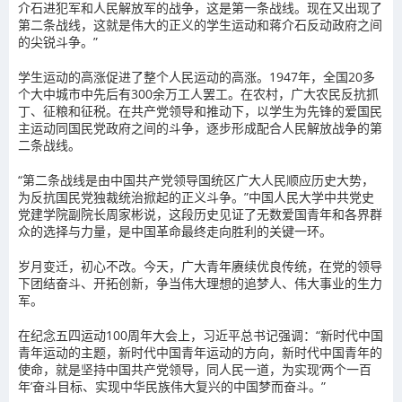
介石进犯军和人民解放军的战争，这是第一条战线。现在又出现了
第二条战线，这就是伟大的正义的学生运动和蒋介石反动政府之间
的尖锐斗争。”
学生运动的高涨促进了整个人民运动的高涨。1947年，全国20多
个大中城市中先后有300余万工人罢工。在农村，广大农民反抗抓
丁、征粮和征税。在共产党领导和推动下，以学生为先锋的爱国民
主运动同国民党政府之间的斗争，逐步形成配合人民解放战争的第
二条战线。
“第二条战线是由中国共产党领导国统区广大人民顺应历史大势，
为反抗国民党独裁统治掀起的正义斗争。”中国人民大学中共党史
党建学院副院长周家彬说，这段历史见证了无数爱国青年和各界群
众的选择与力量，是中国革命最终走向胜利的关键一环。
岁月变迁，初心不改。今天，广大青年赓续优良传统，在党的领导
下团结奋斗、开拓创新，争当伟大理想的追梦人、伟大事业的生力
军。
在纪念五四运动100周年大会上，习近平总书记强调：“新时代中国
青年运动的主题，新时代中国青年运动的方向，新时代中国青年的
使命，就是坚持中国共产党领导，同人民一道，为实现‘两个一百
年’奋斗目标、实现中华民族伟大复兴的中国梦而奋斗。”