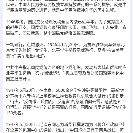
以来，中国人民为争取民族独立和解放进行的一系列抗争，就是中
华民族觉醒的历史进程，就是中华民族精神升华的历史进程。”
1946年冬，国民党反动派发动全面内战已近半年。为了支撑庞大
的战争开支，国民党政府疯狂印刷法币，物价飞涨。工人失业、农
民破产、职员断薪，整个国民党统治区民怨沸腾。
一场暴行，点燃怒火。1946年12月30日，为抗议驻华美军强暴北
京大学先修班一女学生，北平学生举行示威游行，高呼“抗议美军
暴行”“美军退出中国”。
中共中央指示国民党统治区的地下党组织，发动各大城市群众响应
北平学生运动，努力“使此运动向孤立美蒋及反对美国殖民地化中
国之途展开”。
1947年5月20日，在南京，5000余名学生冲破宪警阻拦，高举“京
沪苏杭十六专科以上学校学生挽救教育危机联合大游行”的旗帜走
上街头，“反饥饿、反内战、反迫害”的怒吼响彻云霄，这就是五二
〇运动。迎接学生们的却是宪警的棍棒，国民党当局逮捕打伤学生
150余名。
1947年5月30日，毛泽东同志为新华社撰写题为《蒋介石政府已处
在全民的包围中》的评论，指出：“中国境内已有了两条战线。蒋