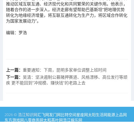
推动区域互联互通、经济现代化和共同繁荣的关键作用。他表示，
随着合作的进一步深入，经济走廊有望帮助巴基斯坦“把地理优势
转化为地缘经济增量，将互联互通转化为生产力，将区域合作转化
为国家发展动力”。
编辑：罗浩
上一篇：
重要通知：下周，昆明多家单位调整上班时间
下一篇：
吴清：坚决遏制公募赌押赛道、风格漂移、高位发行等顽
疾 更不能回到“冲规模、赚快钱”的老路上去
2026 © 浩江知识网
汇飞网
发门网
比特空间
星座网
太阳生活网
能源
上品网
东方游戏网
八零商务网
太和茶叶网
浩江娱乐网