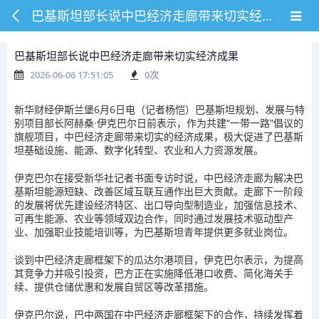
巴基斯坦部长说中巴经济走廊带来切实经济成果
巴基斯坦部长说中巴经济走廊带来切实经济成果
2026-06-06 17:51:05
0
次
新华财经伊斯兰堡6月6日电（记者杨恺）巴基斯坦规划、发展与特
别项目部长阿赫桑·伊克巴尔日前表示，作为共建“一带一路”倡议的
旗舰项目，中巴经济走廊带来切实的经济成果，极大促进了巴基斯
坦基础设施、能源、数字化转型、农业和人力资源发展。
伊克巴尔在接受新华社记者书面专访时说，中巴经济走廊为解决巴
基斯坦能源短缺、改善区域互联互通作出巨大贡献。走廊下一阶段
的发展将优先建设经济特区、出口导向型制造业，加强信息技术、
可再生能源、农业等领域双边合作，同时通过发展技术驱动型产
业、加强职业技能培训等，为巴基斯坦青年提供更多就业岗位。
谈到中巴经济走廊框架下的瓜达尔港项目，伊克巴尔表示，为提高
其竞争力并吸引投资，巴方正在实施降低港口收费、简化海关手
续、提供仓储优惠和发展自贸区等改革措施。
伊克巴尔说，巴中两国在中巴经济走廊框架下的合作，持续发挥着